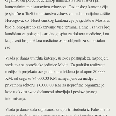
kantonalnim ministarstvima zdravstva, Tuzlanskog kantona čije
je sjedište u Tuzli i ministarstvu zdravstva, rada i socijalne zaštite
Hercegovačko- Neretvanskog kantona čije je sjedište u Mostaru,
bilo bi omogućeno zakazivanje više termina, a time i za veći broj
kandidata za polaganje stručnog ispita za doktora medicine, i na
kraju veći broj doktora medicine osposobljenih za samostalan
rad.
Vlada je danas utvrdila kriterije, uslove i postupak za raspodjelu
sredstava sa potrošačke jedinice Mediji. Za podršku realizaciji
medijskih projekata ove godine predviđeno je ukupno 80.000
KM, od čega su 74.000,00 KM namijenjene za medije u
privatnom sektoru i 6.000,00 KM za neprofitne organizacije
koje u okviru svoje djelatnosti obavljaju i poslove javnog
informisanja.
Vlada je danas dala saglasnost za upis tri studenta iz Palestine na
Medicinski fakultet Univerziteta u Tuzli u akademskoj 2020/21.