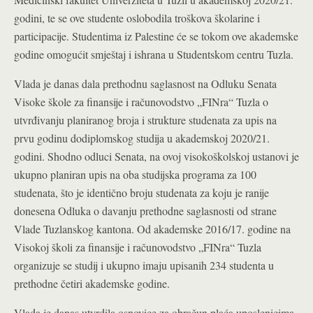
godini, te se ove studente oslobodila troškova školarine i
participacije. Studentima iz Palestine će se tokom ove akademske
godine omogućit smještaj i ishrana u Studentskom centru Tuzla.
Vlada je danas dala prethodnu saglasnost na Odluku Senata
Visoke škole za finansije i računovodstvo „FINra“ Tuzla o
utvrđivanju planiranog broja i strukture studenata za upis na
prvu godinu dodiplomskog studija u akademskoj 2020/21.
godini. Shodno odluci Senata, na ovoj visokoškolskoj ustanovi je
ukupno planiran upis na oba studijska programa za 100
studenata, što je identično broju studenata za koju je ranije
donesena Odluka o davanju prethodne saglasnosti od strane
Vlade Tuzlanskog kantona. Od akademske 2016/17. godine na
Visokoj školi za finansije i računovodstvo „FINra“ Tuzla
organizuje se studij i ukupno imaju upisanih 234 studenta u
prethodne četiri akademske godine.
Vlada je danas utvrdila osnovice za obračun plaća uposlenicima