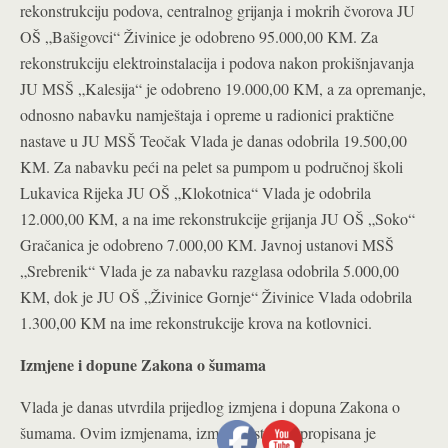
rekonstrukciju podova, centralnog grijanja i mokrih čvorova JU
OŠ „Bašigovci“ Živinice je odobreno 95.000,00 KM. Za
rekonstrukciju elektroinstalacija i podova nakon prokišnjavanja
JU MSŠ „Kalesija“ je odobreno 19.000,00 KM, a za opremanje,
odnosno nabavku namještaja i opreme u radionici praktične
nastave u JU MSŠ Teočak Vlada je danas odobrila 19.500,00
KM. Za nabavku peći na pelet sa pumpom u područnoj školi
Lukavica Rijeka JU OŠ „Klokotnica“ Vlada je odobrila
12.000,00 KM, a na ime rekonstrukcije grijanja JU OŠ „Soko“
Gračanica je odobreno 7.000,00 KM. Javnoj ustanovi MSŠ
„Srebrenik“ Vlada je za nabavku razglasa odobrila 5.000,00
KM, dok je JU OŠ „Živinice Gornje“ Živinice Vlada odobrila
1.300,00 KM na ime rekonstrukcije krova na kotlovnici.
Izmjene i dopune Zakona o šumama
Vlada je danas utvrdila prijedlog izmjena i dopuna Zakona o
šumama. Ovim izmjenama, između ostalog propisana je