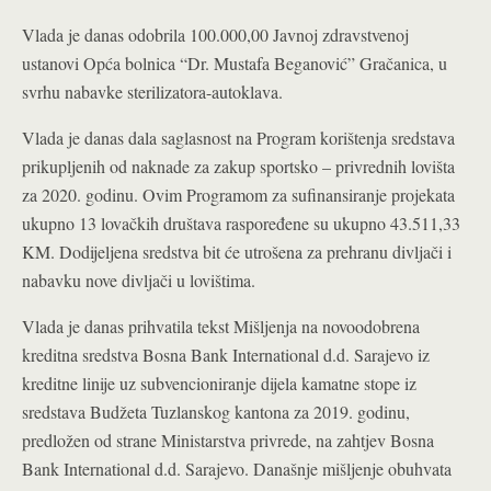
Vlada je danas odobrila 100.000,00 Javnoj zdravstvenoj
ustanovi Opća bolnica “Dr. Mustafa Beganović” Gračanica, u
svrhu nabavke sterilizatora-autoklava.
Vlada je danas dala saglasnost na Program korištenja sredstava
prikupljenih od naknade za zakup sportsko – privrednih lovišta
za 2020. godinu. Ovim Programom za sufinansiranje projekata
ukupno 13 lovačkih društava raspoređene su ukupno 43.511,33
KM. Dodijeljena sredstva bit će utrošena za prehranu divljači i
nabavku nove divljači u lovištima.
Vlada je danas prihvatila tekst Mišljenja na novoodobrena
kreditna sredstva Bosna Bank International d.d. Sarajevo iz
kreditne linije uz subvencioniranje dijela kamatne stope iz
sredstava Budžeta Tuzlanskog kantona za 2019. godinu,
predložen od strane Ministarstva privrede, na zahtjev Bosna
Bank International d.d. Sarajevo. Današnje mišljenje obuhvata