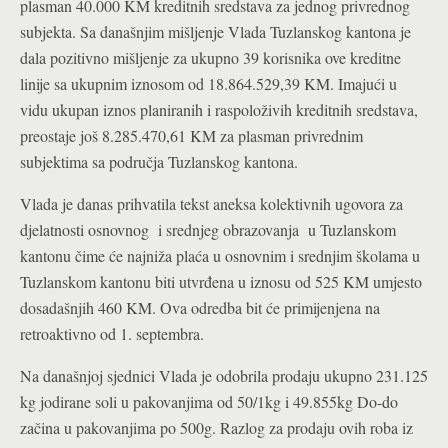
plasman 40.000 KM kreditnih sredstava za jednog privrednog
subjekta. Sa današnjim mišljenje Vlada Tuzlanskog kantona je
dala pozitivno mišljenje za ukupno 39 korisnika ove kreditne
linije sa ukupnim iznosom od 18.864.529,39 KM. Imajući u
vidu ukupan iznos planiranih i raspoloživih kreditnih sredstava,
preostaje još 8.285.470,61 KM za plasman privrednim
subjektima sa područja Tuzlanskog kantona.
Vlada je danas prihvatila tekst aneksa kolektivnih ugovora za
djelatnosti osnovnog i srednjeg obrazovanja u Tuzlanskom
kantonu čime će najniža plaća u osnovnim i srednjim školama u
Tuzlanskom kantonu biti utvrđena u iznosu od 525 KM umjesto
dosadašnjih 460 KM. Ova odredba bit će primijenjena na
retroaktivno od 1. septembra.
Na današnjoj sjednici Vlada je odobrila prodaju ukupno 231.125
kg jodirane soli u pakovanjima od 50/1kg i 49.855kg Do-do
začina u pakovanjima po 500g. Razlog za prodaju ovih roba iz