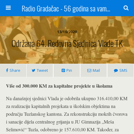
Radio Gradačac - 56 godina sa vama...
13/10/2020
Održana 64. Redovna Sjednica Vlade TK
Share
Tweet
Pin
Mail
SMS
Više od 300.000 KM za kapitalne projekte u školama
Na današnjoj sjednici Vlada je odobrila ukupno 316.410,00 KM
za realizaciju kapitalnih projekata u školskim objektima na
području Tuzlanskog kantona. Za rekonstrukciju mokrih čvorova
i sanacije dijela centralnog grijanja u JU Gimnazija „Meša
Selimović“ Tuzla, odobreno je 157.610,00 KM. Također, za