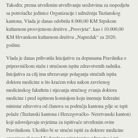
Također, prema utvrđenim utvrđivanju sredstvima za raspodjelu
sa potrošačke jedinice Organizacije i udruženja Tuzlanskog
kantona, Vlada je danas odobrila 8.000,00 KM Srpskom
kulturnom prosvjetnom društvu „Prosvjeta“, kao i 10.000,00
KM Hrvatskom kulturnom društvu „Napredak“ za 2020.
godinu.
Vlada je danas prihvatila Inicijativu za dopunama Pravilnika o
pripravničkom stažu i stručnom ispitu zdravstvenih radnika.
Inicijativa za cilj ima ubrzavanje polaganja stručnih ispita
doktora medicine u što kraćem roku nakon završenog
medicinskog fakulteta i stjecanja stručnog zvanja doktora
medicine i pred ispitnom komisijom koju imenuje federalni
ministar zdravstva od članova sa područja kantona gdje se ispit
polaže (Tuzlanski kantona i Hercegovačko- Neretvanski kanton)
koji udovoljavaju uvjetima za ispitivače utvrđenim ovim
Pravilnikom. Ukoliko bi se stručni ispiti za doktore medicine
organizovali pored Federalnog ministarstva zdravstva i pri