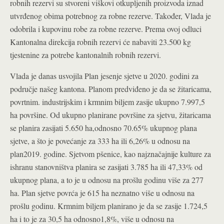
robnih rezervi su stvoreni viškovi otkupljenih proizvoda iznad
utvrđenog obima potrebnog za robne rezerve. Također, Vlada je
odobrila i kupovinu robe za robne rezerve. Prema ovoj odluci
Kantonalna direkcija robnih rezervi će nabaviti 23.500 kg
tjestenine za potrebe kantonalnih robnih rezervi.
Vlada je danas usvojila Plan jesenje sjetve u 2020. godini za
područje našeg kantona. Planom predviđeno je da se žitaricama,
povrtnim. industrijskim i krmnim biljem zasije ukupno 7.997,5
ha površine. Od ukupno planirane površine za sjetvu, žitaricama
se planira zasijati 5.650 ha,odnosno 70.65% ukupnog plana
sjetve, a što je povećanje za 333 ha ili 6,26% u odnosu na
plan2019. godine. Sjetvom pšenice, kao najznačajnije kulture za
ishranu stanovništva planira se zasijati 3.785 ha ili 47,33% od
ukupnog plana, a to je u odnosu na prošlu godinu više za 277
ha. Plan sjetve povrća je 615 ha neznatno više u odnosu na
prošlu godinu. Krmnim biljem planirano je da se zasije 1.724,5
ha i to je za 30,5 ha odnosno1,8%, više u odnosu na