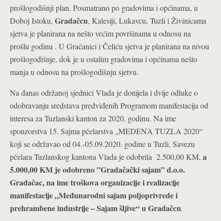
prošlogodišnji plan. Posmatrano po gradovima i općinama, u
Gradačcu
Doboj Istoku,
, Kalesiji, Lukavcu, Tuzli i Živinicama
sjetva je planirana na nešto većim površinama u odnosu na
prošlu godinu . U Gračanici i Čeliću sjetva je planirana na nivou
prošlogodišnje, dok je u ostalim gradovima i općinama nešto
manja u odnosu na prošlogodišnju sjetvu.
Na danas održanoj sjednici Vlada je donijela i dvije odluke o
odobravanju sredstava predviđenih Programom manifestacija od
interesa za Tuzlanski kanton za 2020. godinu. Na ime
sponzorstva 15. Sajma pčelarstva „MEDENA TUZLA 2020“
koji se održavao od 04.-05.09.2020. godine u Tuzli, Savezu
a
pčelara Tuzlanskog kantona Vlada je odobrila 2.500,00 KM,
5.000,00 KM je odobreno ”Gradačački sajam” d.o.o.
Gradačac, na ime troškova organizacije i realizacije
manifestacije „Međunarodni sajam poljoprivrede i
prehrambene industrije – Sajam šljive“ u Gradačcu
.