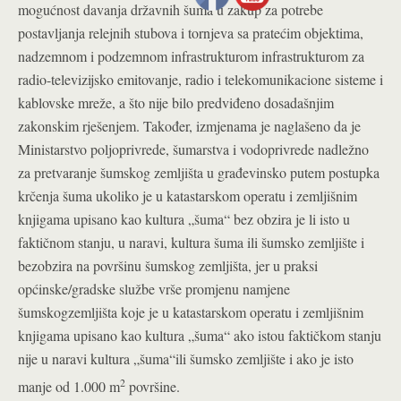
mogućnost davanja državnih šuma u zakup za potrebe
postavljanja relejnih stubova i tornjeva sa pratećim objektima,
nadzemnom i podzemnom infrastrukturom infrastrukturom za
radio-televizijsko emitovanje, radio i telekomunikacione sisteme i
kablovske mreže, a što nije bilo predviđeno dosadašnjim
zakonskim rješenjem. Također, izmjenama je naglašeno da je
Ministarstvo poljoprivrede, šumarstva i vodoprivrede nadležno
za pretvaranje šumskog zemljišta u građevinsko putem postupka
krčenja šuma ukoliko je u katastarskom operatu i zemljišnim
knjigama upisano kao kultura „šuma“ bez obzira je li isto u
faktičnom stanju, u naravi, kultura šuma ili šumsko zemljište i
bezobzira na površinu šumskog zemljišta, jer u praksi
općinske/gradske službe vrše promjenu namjene
šumskogzemljišta koje je u katastarskom operatu i zemljišnim
knjigama upisano kao kultura „šuma“ ako istou faktičkom stanju
nije u naravi kultura „šuma“ili šumsko zemljište i ako je isto
2
manje od 1.000 m
površine.