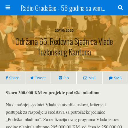
Radio Gradačac - 56 godina sa vama...
20/10/2020
Održana 65. Redovna Sjednica Vlade
Tuzlanskog Kantona
Share
Tweet
Pin
Mail
SMS
Skoro 300.000 KM za projekte podrške mladima
Na današnjoj sjednici Vlada je utvrdila uslove, kriterije i
postupak za raspodjelu sredstava sa potrošačke jedinice
„Podrška mladima“. Za realizaciju ovog programa Vlada je ove
godine planirala ukupno 295.000,00 KM, od čega je 250.000,00