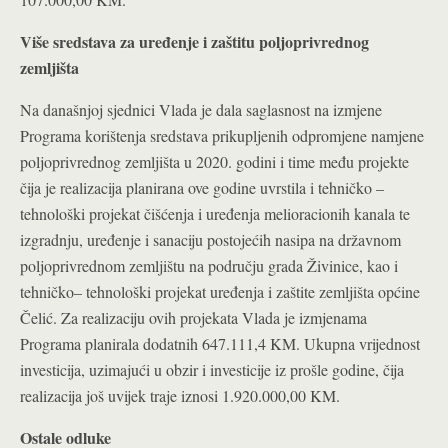
Više sredstava za uređenje i zaštitu poljoprivrednog
zemljišta
Na današnjoj sjednici Vlada je dala saglasnost na izmjene
Programa korištenja sredstava prikupljenih odpromjene namjene
poljoprivrednog zemljišta u 2020. godini i time među projekte
čija je realizacija planirana ove godine uvrstila i tehničko –
tehnološki projekat čišćenja i uređenja melioracionih kanala te
izgradnju, uređenje i sanaciju postojećih nasipa na državnom
poljoprivrednom zemljištu na području grada Živinice, kao i
tehničko– tehnološki projekat uređenja i zaštite zemljišta općine
Čelić. Za realizaciju ovih projekata Vlada je izmjenama
Programa planirala dodatnih 647.111,4 KM. Ukupna vrijednost
investicija, uzimajući u obzir i investicije iz prošle godine, čija
realizacija još uvijek traje iznosi 1.920.000,00 KM.
Ostale odluke