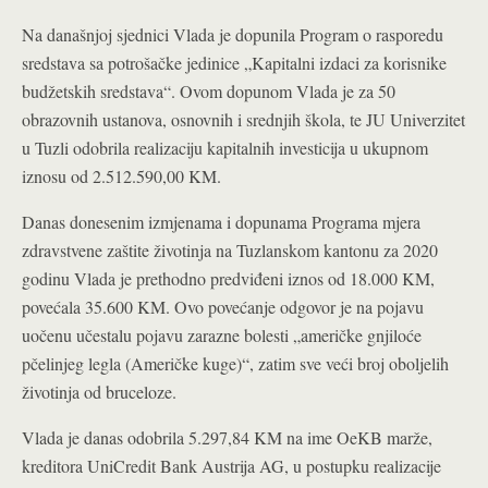
Na današnjoj sjednici Vlada je dopunila Program o rasporedu
sredstava sa potrošačke jedinice „Kapitalni izdaci za korisnike
budžetskih sredstava“. Ovom dopunom Vlada je za 50
obrazovnih ustanova, osnovnih i srednjih škola, te JU Univerzitet
u Tuzli odobrila realizaciju kapitalnih investicija u ukupnom
iznosu od 2.512.590,00 KM.
Danas donesenim izmjenama i dopunama Programa mjera
zdravstvene zaštite životinja na Tuzlanskom kantonu za 2020
godinu Vlada je prethodno predviđeni iznos od 18.000 KM,
povećala 35.600 KM. Ovo povećanje odgovor je na pojavu
uočenu učestalu pojavu zarazne bolesti „američke gnjiloće
pčelinjeg legla (Američke kuge)“, zatim sve veći broj oboljelih
životinja od bruceloze.
Vlada je danas odobrila 5.297,84 KM na ime OeKB marže,
kreditora UniCredit Bank Austrija AG, u postupku realizacije