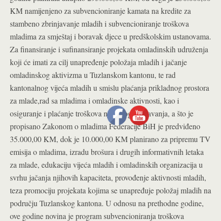
KM namijenjeno za subvencioniranje kamata na kredite za
stambeno zbrinjavanje mladih i subvencioniranje troškova
mladima za smještaj i boravak djece u predškolskim ustanovama.
Za finansiranje i sufinansiranje projekata omladinskih udruženja
koji će imati za cilj unapređenje položaja mladih i jačanje
omladinskog aktivizma u Tuzlanskom kantonu, te rad
kantonalnog vijeća mladih u smislu plaćanja prikladnog prostora
za mlade,rad sa mladima i omladinske aktivnosti, kao i
osiguranje i plaćanje troškova njegovog održavanja, a što je
propisano Zakonom o mladima Federacije BiH je predviđeno
35.000,00 KM, dok je 10.000,00 KM planirano za pripremu TV
emisija o mladima, izradu brošura i drugih informativnih letaka
za mlade, edukaciju vijeća mladih i omladinskih organizacija u
svrhu jačanja njihovih kapaciteta, provođenje aktivnosti mladih,
teza promociju projekata kojima se unapređuje položaj mladih na
području Tuzlanskog kantona. U odnosu na prethodne godine,
ove godine novina je program subvencioniranja troškova