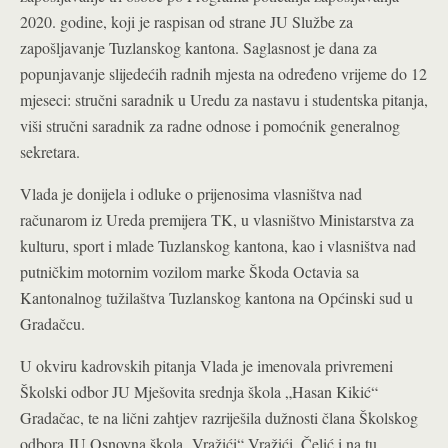
2020. godine, koji je raspisan od strane JU Službe za
zapošljavanje Tuzlanskog kantona. Saglasnost je dana za
popunjavanje slijedećih radnih mjesta na određeno vrijeme do 12
mjeseci: stručni saradnik u Uredu za nastavu i studentska pitanja,
viši stručni saradnik za radne odnose i pomoćnik generalnog
sekretara.
Vlada je donijela i odluke o prijenosima vlasništva nad
računarom iz Ureda premijera TK, u vlasništvo Ministarstva za
kulturu, sport i mlade Tuzlanskog kantona, kao i vlasništva nad
putničkim motornim vozilom marke Škoda Octavia sa
Kantonalnog tužilaštva Tuzlanskog kantona na Općinski sud u
Gradačcu.
U okviru kadrovskih pitanja Vlada je imenovala privremeni
Školski odbor JU Mješovita srednja škola „Hasan Kikić“
Gradačac, te na lični zahtjev razriješila dužnosti člana Školskog
odbora JU Osnovna škola „Vražići“ Vražići, Čelić i na tu