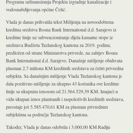
Programa sufinansiranja Projekta izgradnje kanalizacije i
vodosnabdijevanja općine Čelić.
Vlada je danas prihvatila tekst Mišljenja na novoodobrena
kreditna sredstva Bosna Bank International d.d. Sarajevo iz
kreditne linije uz subvencioniranje dijela kamatne stope iz
sredstava Budžeta Tuzlanskog kantona za 2019. godinu,
predložen od strane Ministarstva privrede, na zahtjev Bosna
Bank International d.d. Sarajevo. Današnje mišljenje obuhvata
plasman 2,7 miliona KM kreditnih sredstava za četiri privredna
subjekta. Sa današnjim mišljenje Vlada Tuzlanskog kantona je
dala pozitivno mišljenje za ukupno 43 korisnika ove kreditne
linije sa ukupnim iznosom od 21.564.529,39 KM. Imajući u
vidu ukupan iznos planiranih i raspoloživih kreditnih sredstava,
preostaje još 5.585.470,61 KM za plasman privrednim
subjektima sa područja Tuzlanskog kantona.
Također, Vlada je danas odobrila i 3.000,00 KM Radiju