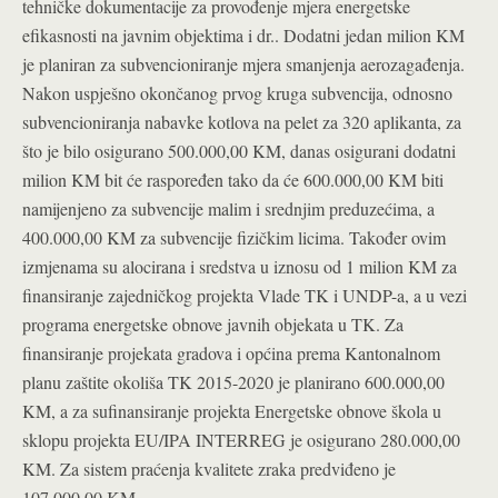
tehničke dokumentacije za provođenje mjera energetske
efikasnosti na javnim objektima i dr.. Dodatni jedan milion KM
je planiran za subvencioniranje mjera smanjenja aerozagađenja.
Nakon uspješno okončanog prvog kruga subvencija, odnosno
subvencioniranja nabavke kotlova na pelet za 320 aplikanta, za
što je bilo osigurano 500.000,00 KM, danas osigurani dodatni
milion KM bit će raspoređen tako da će 600.000,00 KM biti
namijenjeno za subvencije malim i srednjim preduzećima, a
400.000,00 KM za subvencije fizičkim licima. Također ovim
izmjenama su alocirana i sredstva u iznosu od 1 milion KM za
finansiranje zajedničkog projekta Vlade TK i UNDP-a, a u vezi
programa energetske obnove javnih objekata u TK. Za
finansiranje projekata gradova i općina prema Kantonalnom
planu zaštite okoliša TK 2015-2020 je planirano 600.000,00
KM, a za sufinansiranje projekta Energetske obnove škola u
sklopu projekta EU/IPA INTERREG je osigurano 280.000,00
KM. Za sistem praćenja kvalitete zraka predviđeno je
107.000,00 KM.