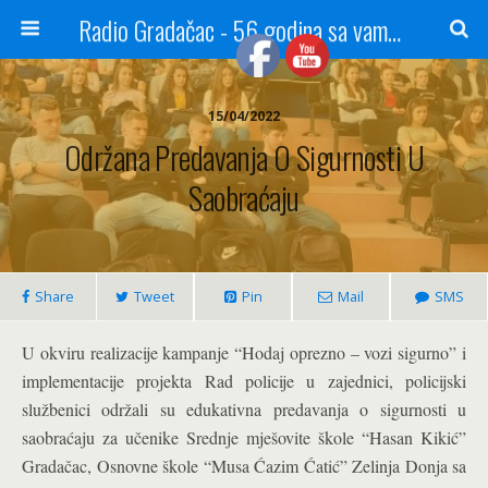
Radio Gradačac - 56 godina sa vama...
15/04/2022
Održana Predavanja O Sigurnosti U
Saobraćaju
Share
Tweet
Pin
Mail
SMS
U okviru realizacije kampanje “Hodaj oprezno – vozi sigurno” i
implementacije projekta Rad policije u zajednici, policijski
službenici održali su edukativna predavanja o sigurnosti u
saobraćaju za učenike Srednje mješovite škole “Hasan Kikić”
Gradačac, Osnovne škole “Musa Ćazim Ćatić” Zelinja Donja sa