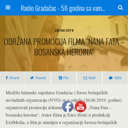
Radio Gradačac - 56 godina sa vama...
28/06/2019
ODRŽANA PROMOCIJA FILMA “NANA FATA –
BOSANSKA HEROINA”
Share
Tweet
Pin
Mail
SMS
Medžlis Islamske zajednice Gradačac i Savez bošnjačkih
nevladinih organizacija (NVO) su u srijedu (26.06.2019. godine)
organizovali promociju dokumentarnog filma „Nana Fata –
bosanska heroina“. Autor filma je Enes Hotić u produkciji
ExitMedia, a film je snimljen u organizaciji Saveza bošnjačkih