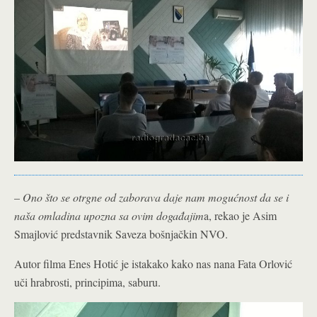
–
Ono što se otrgne od zaborava daje nam mogućnost da se i
naša omladina upozna sa ovim događajim
a, rekao je Asim
Smajlović predstavnik Saveza bošnjačkin NVO.
Autor filma Enes Hotić je istakako kako nas nana Fata Orlović
uči hrabrosti, principima, saburu.