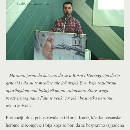
–
Moramo jasno da kažemo da se u Bosni i Hercegovini desio
genocid i da su te mračne sile još uvijek žive, koje rezultiraju
aparthejdom nad bošnjačkim povratnicima. Zbog svega
proživljenog nana Fata je veliki čovjek i bosanska heroina
,
rekao je Hotić.
Promociji filma prisustvovala je i Hurija Karić, kćerka bosanske
heroine iz Konjević Polja koja se bori da se bespravno izgrađena