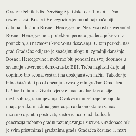
Gradonačelnik Edis Dervišagić je istakao da 1. mart – Dan
nezavisnosti Bosne i Hercegovine jedan od najznačajnijih
datuma u historiji Bosne i Hercegovine. Nezavisnost i suverenitet
Bosne i Hercegovine u proteklom periodu građena je kroz niz
političkih, ali nažalost i kroz vojna dešavanja. U tom periodu naš
grad Gradačac odigrao je značajnu ulogu u izgradnji današnje
Bosne i Hercegovine i možemo biti ponosni na svoj doprinos u
stvaranju suverene i demokratske BiH. Treba naglasiti da je taj
doprinos bio veoma častan i na dostojanstven način. Također je
bitno istaći da i po okončanju krvavog rata građani Gradačca
baštine kulturu suživota, vjerske i nacionalne tolerancije i
međusobnog razumjevanja. Ovakve manifestacije trebaju da
imaju poruku mladima generacijama da ono što je iza nas
moramo cijeniti i poštovati, a istovremeno radi budućih
generacija trebamo graditi razumjevanje i suživot. Gradonačelnik
je svim prisutnima i građanima grada Gradačca čestitao 1. mart –