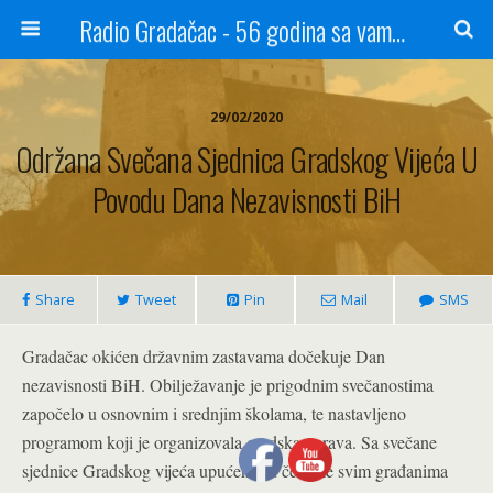
Radio Gradačac - 56 godina sa vama...
29/02/2020
Održana Svečana Sjednica Gradskog Vijeća U
Povodu Dana Nezavisnosti BiH
Share
Tweet
Pin
Mail
SMS
Gradačac okićen državnim zastavama dočekuje Dan
nezavisnosti BiH. Obilježavanje je prigodnim svečanostima
započelo u osnovnim i srednjim školama, te nastavljeno
programom koji je organizovala gradska uprava. Sa svečane
sjednice Gradskog vijeća upućene su čestitke svim građanima