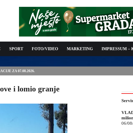
C
SPORT
FOTO/VIDEO
MARKETING
IMPRESSUM –
ISAN UGOVOR: 6,9 MILIONA KM ZA VODOSNABDIJEVANJE
ove i lomio granje
Servi
VLAD
milio
06/08