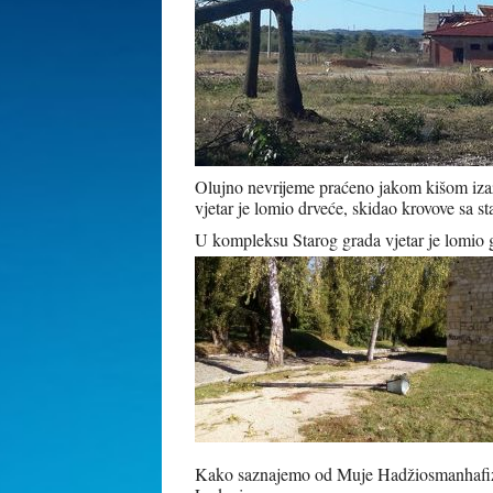
Olujno nevrijeme praćeno jakom kišom izazv
vjetar je lomio drveće, skidao krovove sa 
U kompleksu Starog grada vjetar je lomio gr
Kako saznajemo od Muje Hadžiosmanhafizov