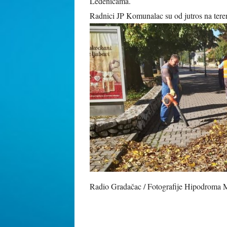
Ledenicama.
Radnici JP Komunalac su od jutros na teren
Radio Gradačac / Fotografije Hipodroma 