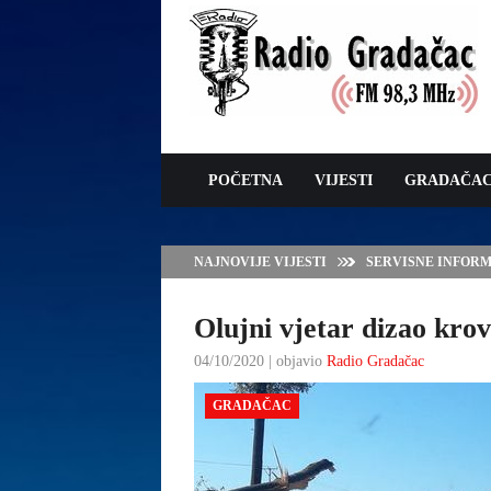
POČETNA
VIJESTI
GRADAČA
NAJNOVIJE VIJESTI
VLADA TK – POTP
GRADAČCA
Olujni vjetar dizao krov
04/10/2020 | objavio
Radio Gradačac
GRADAČAC