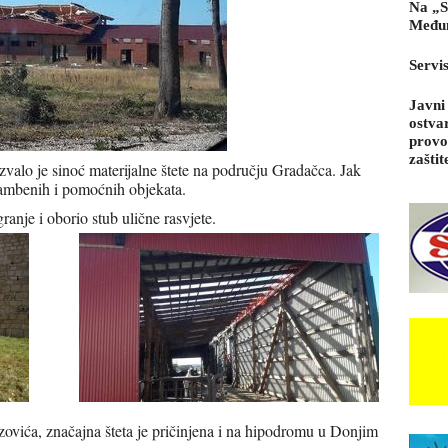
Na „S
Međun
Servi
Javni
ostva
provo
zaštit
alo je sinoć materijalne štete na području Gradačca. Jak
stambenih i pomoćnih objekata.
anje i oborio stub ulične rasvjete.
ića, značajna šteta je pričinjena i na hipodromu u Donjim