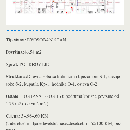
Tip stana:
DVOSOBAN STAN
Površina:
46,54 m2
Sprat:
POTKROVLJE
Struktura:
Dnevna soba sa kuhinjom i trpezarijom S-1, dječije
sobe S-2, kupatila Kp-1, hodnika O-1, ostava O-2
Ostalo:
OSTAVA 16 OS-16 u podrumu korisne površine od
1,75 m2 (ostava 2 m2 )
Cijena:
34.964,60 KM
(tridesetčetirihiljadedevetstotinašezdesetčetiri i 60/100 KM) bez