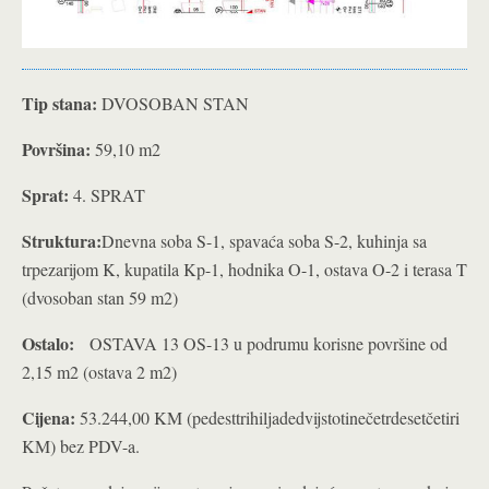
Tip stana:
DVOSOBAN STAN
Površina:
59,10 m2
Sprat:
4. SPRAT
Struktura:
Dnevna soba S-1, spavaća soba S-2, kuhinja sa
trpezarijom K, kupatila Kp-1, hodnika O-1, ostava O-2 i terasa T
(dvosoban stan 59 m2)
Ostalo:
OSTAVA 13 OS-13 u podrumu korisne površine od
2,15 m2 (ostava 2 m2)
Cijena:
53.244,00 KM (pedesttrihiljadedvijstotinečetrdesetčetiri
KM) bez PDV-a.