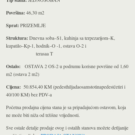
Površina:
46,30 m2
Sprat:
PRIZEMLJE
Struktura:
Dnevna soba–S1, kuhinja sa terpezarijom–K,
kupatilo–Kp-1, hodnik–O -1, ostava O-2 i
terasaa T
Ostalo:
OSTAVA 2 OS-2 u podrumu korisne površine od 1,60
m2 (ostava 2 m2)
Cijena:
50.854,40 KM (pedesthiljadaosamstotinapedestčetiri i
40/100 KM) bez PDV-a
Početna prodajna cijena stana je sa pripadajućom ostavom, koja
ne može biti niža od tržišne vrijednosti.
Sve ostale detalje prodaje ovog i ostalih stanova možete detljanije