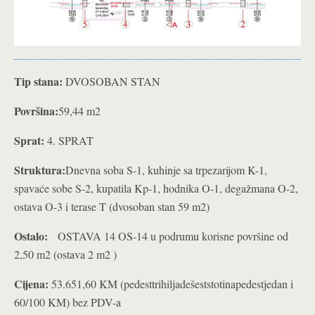
Tip stana:
DVOSOBAN STAN
Površina:
59,44 m2
Sprat:
4. SPRAT
Struktura:
Dnevna soba S-1, kuhinje sa trpezarijom K-1,
spavaće sobe S-2, kupatila Kp-1, hodnika O-1, degažmana O-2,
ostava O-3 i terase T (dvosoban stan 59 m2)
Ostalo:
OSTAVA 14 OS-14 u podrumu korisne površine od
2,50 m2 (ostava 2 m2 )
Cijena:
53.651,60 KM (pedesttrihiljadešeststotinapedestjedan i
60/100 KM) bez PDV-a