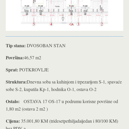
Tip stana:
DVOSOBAN STAN
Površina:
46,57 m2
Sprat:
POTKROVLJE
Struktura:
Dnevna soba sa kuhinjom i trpezarijom S-1, spavaće
sobe S-2, kupatila Kp-1, hodnika O-1, ostava O-2
Ostalo:
OSTAVA 17 OS-17 u podrumu korisne površine od
1,80 m2 (ostava 2 m2 )
Cijena:
35.001,80 KM (tridesetpethiljadaijedan i 80/100 KM)
bez PDV-a.