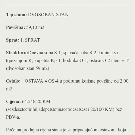
Tip stana:
DVOSOBAN STAN
Površina:
59,10 m2
Sprat:
1. SPRAT
Struktura:
Dnevna soba S-1, spavaća soba S-2, kuhinja sa
trpezarijom K, kupatila Kp-1, hodnika O-1, ostave O-2 i terase T
(dvosoban stan 59 m2)
Ostalo:
OSTAVA 4 OS-4 u podrumu korisne površine od 2,00
m2
Cijena:
64.546,20 KM
(šezdesetčetirihiljadepetstotinačetrdesetšest i 20/100 KM) bez
PDV-a.
Početna prodajna cijena stana je sa pripadajućom ostavom, koja