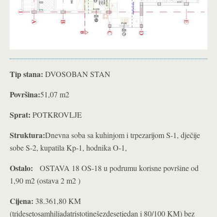
Tip stana:
DVOSOBAN STAN
Površina:
51,07 m2
Sprat:
POTKROVLJE
Struktura:
Dnevna soba sa kuhinjom i trpezarijom S-1, dječije
sobe S-2, kupatila Kp-1, hodnika O-1,
Ostalo:
OSTAVA 18 OS-18 u podrumu korisne površine od
1,90 m2 (ostava 2 m2 )
Cijena:
38.361,80 KM
(tridesetosamhiljadatristotinešezdesetjedan i 80/100 KM) bez