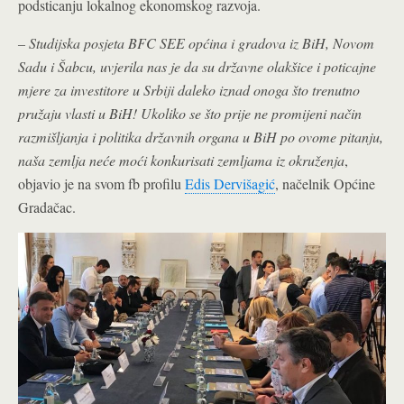
podsticanju lokalnog ekonomskog razvoja.
– Studijska posjeta BFC SEE općina i gradova iz BiH, Novom
Sadu i Šabcu, uvjerila nas je da su državne olakšice i poticajne
mjere za investitore u Srbiji daleko iznad onoga što trenutno
pružaju vlasti u BiH! Ukoliko se što prije ne promijeni način
razmišljanja i politika državnih organa u BiH po ovome pitanju,
naša zemlja neće moći konkurisati zemljama iz okruženja
,
objavio je na svom fb profilu
Edis Dervišagić
, načelnik Općine
Gradačac.