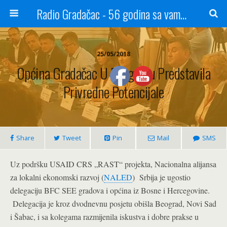
Radio Gradačac - 56 godina sa vama...
25/05/2018
Općina Gradačac U Beogradu Predstavila
Privredne Potencijale
Share
Tweet
Pin
Mail
SMS
Uz podršku USAID CRS „RAST“ projekta, Nacionalna alijansa
za lokalni ekonomski razvoj (
NALED
) Srbija je ugostio
delegaciju BFC SEE gradova i općina iz Bosne i Hercegovine.
Delegacija je kroz dvodnevnu posjetu obišla Beograd, Novi Sad
i Šabac, i sa kolegama razmijenila iskustva i dobre prakse u