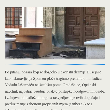
Po pitanju požara koji se dogodio u dvorištu džamije Husejnije
kao i skrnavljenja Spomen ploče tragično preminulom mladiću
Vedadu Jašareviću na šetalištu pored Gradašnice, Općinski
načelnik najoštrije osuđuje ovakve postupke neodgovornih osoba
i zahtjeva od nadležnih organa rasvjetljavanje ovih događaja i
preduzimanje zakonom propisanih mjera (sankcija) kao i