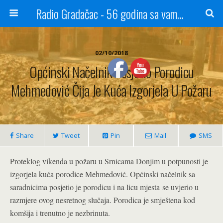
Radio Gradačac - 56 godina sa vama...
02/10/2018
Općinski Načelnik Posjetio Porodicu
Mehmedović Čija Je Kuća Izgorjela U Požaru
Share
Tweet
Pin
Mail
SMS
Proteklog vikenda u požaru u Srnicama Donjim u potpunosti je
izgorjela kuća porodice Mehmedović. Općinski načelnik sa
saradnicima posjetio je porodicu i na licu mjesta se uvjerio u
razmjere ovog nesretnog slučaja. Porodica je smještena kod
komšija i trenutno je nezbrinuta.