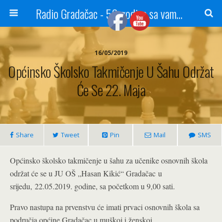
Radio Gradačac - 56 godina sa vama...
16/05/2019
Općinsko Školsko Takmičenje U Šahu Održat
Će Se 22. Maja
Share
Tweet
Pin
Mail
SMS
Općinsko školsko takmičenje u šahu za učenike osnovnih škola
održat će se u JU OŠ „Hasan Kikić“ Gradačac u
srijedu, 22.05.2019. godine, sa početkom u 9,00 sati.
Pravo nastupa na prvenstvu će imati prvaci osnovnih škola sa
područja općine Gradačac u muškoj i ženskoj