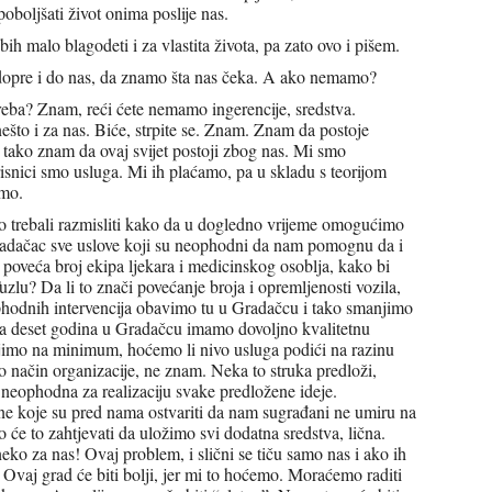
oboljšati život onima poslije nas.
ih malo blagodeti i za vlastita života, pa zato ovo i pišem.
da dopre i do nas, da znamo šta nas čeka. A ako nemamo?
reba? Znam, reći ćete nemamo ingerencije, sredstva.
što i za nas. Biće, strpite se. Znam. Znam da postoje
to tako znam da ovaj svijet postoji zbog nas. Mi smo
isnici smo usluga. Mi ih plaćamo, pa u skladu s teorijom
amo.
no trebali razmisliti kako da u dogledno vrijeme omogućimo
adačac sve uslove koji su neophodni da nam pomognu da i
se poveća broj ekipa ljekara i medicinskog osoblja, kako bi
uzlu? Da li to znači povećanje broja i opremljenosti vozila,
ophodnih intervencija obavimo tu u Gradačcu i tako smanjimo
 za deset godina u Gradačcu imamo dovoljno kvalitetnu
njimo na minimum, hoćemo li nivo usluga podići na razinu
 način organizacije, ne znam. Neka to struka predloži,
neophodna za realizaciju svake predložene ideje.
e koje su pred nama ostvariti da nam sugrađani ne umiru na
 će to zahtjevati da uložimo svi dodatna sredstva, lična.
ko za nas! Ovaj problem, i slični se tiču samo nas i ako ih
 Ovaj grad će biti bolji, jer mi to hoćemo. Moraćemo raditi