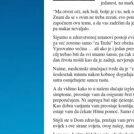
jedanest, na mark
“Ma otvori oči, nek boli, bolje je i to, ne
Znam da se s ovim ne treba zezati, evo p
započnem ovu temu, a da vas zadržim da je pr
pa makar nevaljalo.
Sigurno u zdravstvenoj ustanovi postoji ev
ga već zovemo samo “za Tuzlu” bez obzira na
Vjerovatno većina … ali ako je i jedan prem
cilj trebao biti da svi imamo šansu, pa čak
dan života trošili kao da je zadnji, nevjer
Naime, medicinski stručnjaci tvrde da je “z
šesdesetak minuta nakon kobnog događaja 
sutra osmjehujete suncu rastu.
A da vidimo kako to u našem slučaju izgled
simptome, preostaje vam da osigurate brzi
preporučujem. Ni supruga baš nije rješenje
Kao dobra varijanta vam preostaje komšija, 
ostaje vam da čekate Hitnu pomoć. Samo da
Stigli ste u Dom zdravlja, pružaju vam prvu
uvijek s ove strane svijeta, ovog našeg, mate