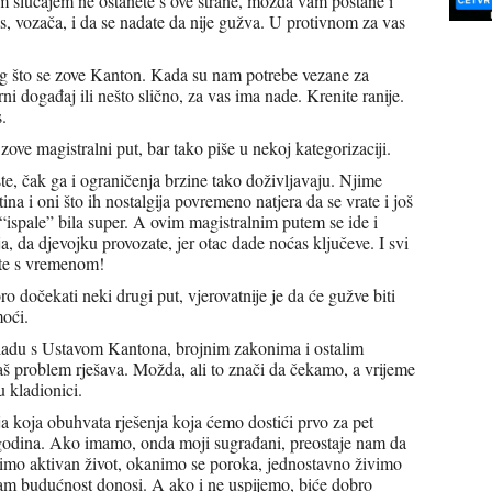
im slučajem ne ostanete s ove strane, možda vam postane i
, vozača, i da se nadate da nije gužva. U protivnom za vas
eg što se zove Kanton. Kada su nam potrebe vezane za
ni događaj ili nešto slično, za vas ima nade. Krenite ranije.
.
ove magistralni put, bar tako piše u nekoj kategorizaciji.
te, čak ga i ograničenja brzine tako doživljavaju. Njime
tina i oni što ih nostalgija povremeno natjera da se vrate i još
“ispale” bila super. A ovim magistralnim putem se ide i
ja, da djevojku provozate, jer otac dade noćas ključeve. I svi
ete s vremenom!
 dočekati neki drugi put, vjerovatnije je da će gužve biti
moći.
ladu s Ustavom Kantona, brojnim zakonima i ostalim
š problem rješava. Možda, ali to znači da čekamo, a vrijeme
u kladionici.
oja koja obuhvata rješenja koja ćemo dostići prvo za pet
 godina. Ako imamo, onda moji sugrađani, preostaje nam da
imo aktivan život, okanimo se poroka, jednostavno živimo
 nam budućnost donosi. A ako i ne uspijemo, biće dobro