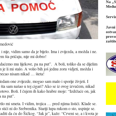
Na „S
Međun
Servi
Javni
ostva
provo
zaštit
amedović
 nije, vidim samo da je bijelo. Ima i zvijezda, a možda i ne.
m šta pričaju, nije mi dobro!
 daćemo mu lijekove, pa na put”. A boli, toliko da se dijelim
 je li mi stalo. A volio bih još jednu zoru vidjeti, možda i
 pecao nisam nikad … šteta!
edam one zvijezde, mogao sam malo i sporije živjeti. I
, šta sam našao u toj cigari? Ako se iz ovog izvučem, nikad
gotovo. Boli. I čujem ih kako hrabre moje: “Izdržaće on, jak
a na put”.
tlo mi smeta. I vidim, trojica … pred njima listići. Klade se.
stići ni do Srebrenika. Stariji lupa rukom o sto, uspinje se.
aditi da ću do Šićkog. “Jak je”, kaže: “Crveni se, a i kvota je