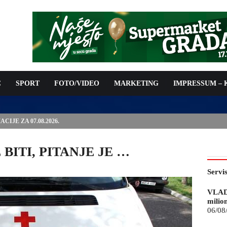
C
SPORT
FOTO/VIDEO
MARKETING
IMPRESSUM –
ISAN UGOVOR: 6,9 MILIONA KM ZA VODOSNABDIJEVANJE
 BITI, PITANJE JE …
Servi
VLAD
milio
06/08