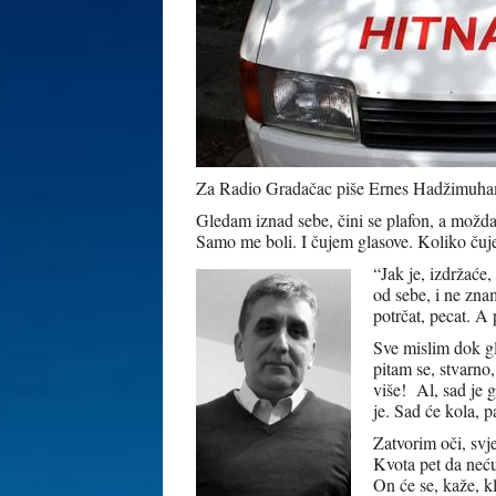
Za Radio Gradačac piše Ernes Hadžimuh
Gledam iznad sebe, čini se plafon, a možda i
Samo me boli. I čujem glasove. Koliko čuje
“Jak je, izdržaće,
od sebe, i ne znam
potrčat, pecat. A
Sve mislim dok gl
pitam se, stvarno
više! Al, sad je 
je. Sad će kola, p
Zatvorim oči, svje
Kvota pet da neću 
On će se, kaže, kl