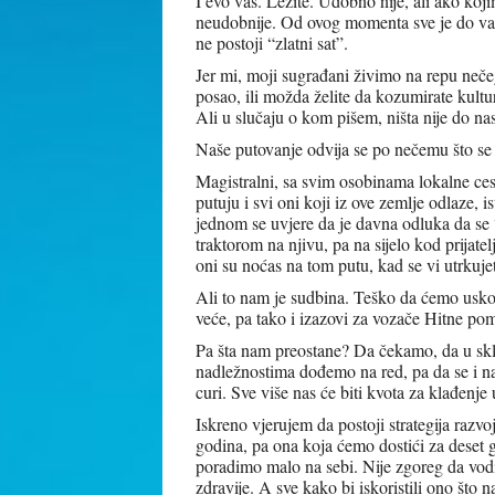
I evo vas. Ležite. Udobno nije, ali ako koj
neudobnije. Od ovog momenta sve je do vas
ne postoji “zlatni sat”.
Jer mi, moji sugrađani živimo na repu neč
posao, ili možda želite da kozumirate kultur
Ali u slučaju o kom pišem, ništa nije do nas
Naše putovanje odvija se po nečemu što se z
Magistralni, sa svim osobinama lokalne ces
putuju i svi oni koji iz ove zemlje odlaze, is
jednom se uvjere da je davna odluka da se 
traktorom na njivu, pa na sijelo kod prijatel
oni su noćas na tom putu, kad se vi utrkuj
Ali to nam je sudbina. Teško da ćemo uskoro
veće, pa tako i izazovi za vozače Hitne po
Pa šta nam preostane? Da čekamo, da u sk
nadležnostima dođemo na red, pa da se i na
curi. Sve više nas će biti kvota za klađenje 
Iskreno vjerujem da postoji strategija razv
godina, pa ona koja ćemo dostići za deset
poradimo malo na sebi. Nije zgoreg da vod
zdravije. A sve kako bi iskoristili ono što