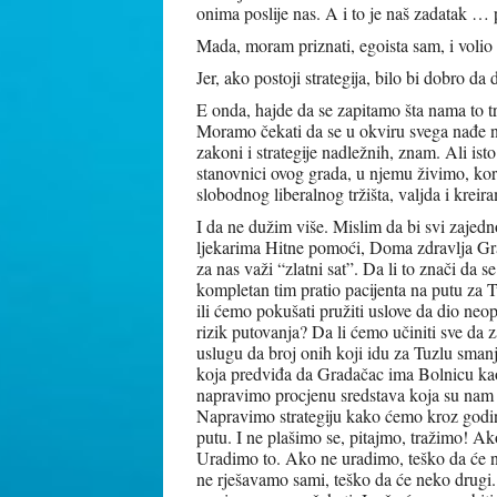
onima poslije nas. A i to je naš zadatak … p
Mada, moram priznati, egoista sam, i volio b
Jer, ako postoji strategija, bilo bi dobro 
E onda, hajde da se zapitamo šta nama to t
Moramo čekati da se u okviru svega nađe ne
zakoni i strategije nadležnih, znam. Ali is
stanovnici ovog grada, u njemu živimo, kor
slobodnog liberalnog tržišta, valjda i kreir
I da ne dužim više. Mislim da bi svi zajed
ljekarima Hitne pomoći, Doma zdravlja Gr
za nas važi “zlatni sat”. Da li to znači da 
kompletan tim pratio pacijenta na putu za T
ili ćemo pokušati pružiti uslove da dio ne
rizik putovanja? Da li ćemo učiniti sve da
uslugu da broj onih koji idu za Tuzlu sma
koja predviđa da Gradačac ima Bolnicu kao
napravimo procjenu sredstava koja su nam 
Napravimo strategiju kako ćemo kroz godin
putu. I ne plašimo se, pitajmo, tražimo! Ako
Uradimo to. Ako ne uradimo, teško da će ne
ne rješavamo sami, teško da će neko drugi.