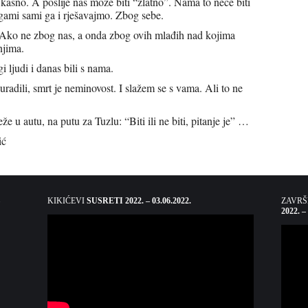
 kasno. A poslije nas može biti “zlatno”. Nama to neće biti
ogami sami ga i rješavajmo. Zbog sebe.
Ako ne zbog nas, a onda zbog ovih mlađih nad kojima
njima.
 ljudi i danas bili s nama.
uradili, smrt je neminovost. I slažem se s vama. Ali to ne
 u autu, na putu za Tuzlu: “Biti ili ne biti, pitanje je” …
ić
KIKIĆEVI
SUSRETI 2022. – 03.06.2022.
ZAVR
2022. –