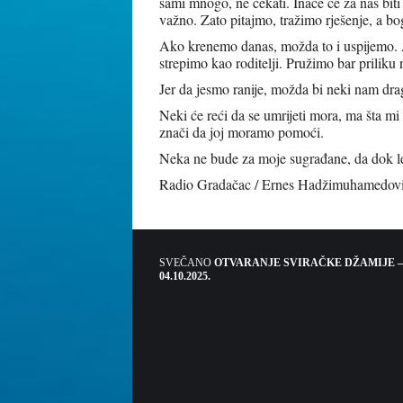
sami mnogo, ne čekati. Inače će za nas biti
važno. Zato pitajmo, tražimo rješenje, a b
Ako krenemo danas, možda to i uspijemo. 
strepimo kao roditelji. Pružimo bar priliku 
Jer da jesmo ranije, možda bi neki nam dragi
Neki će reći da se umrijeti mora, ma šta mi 
znači da joj moramo pomoći.
Neka ne bude za moje sugrađane, da dok leže
Radio Gradačac / Ernes Hadžimuhamedov
SVEČANO
OTVARANJE SVIRAČKE DŽAMIJE –
04.10.2025.