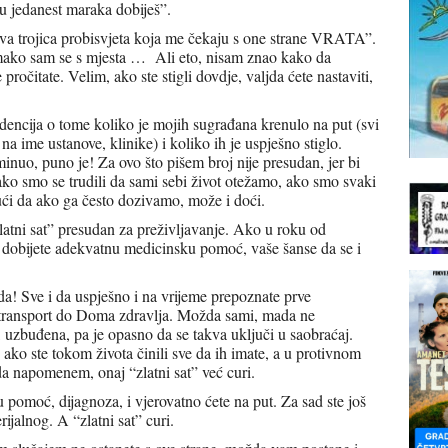
u jedanest maraka dobiješ”.
k ova trojica probisvjeta koja me čekaju s one strane VRATA”.
omako sam se s mjesta … Ali eto, nisam znao kako da
očitate. Velim, ako ste stigli dovdje, valjda ćete nastaviti,
idencija o tome koliko je mojih sugrađana krenulo na put (svi
 ime ustanove, klinike) i koliko ih je uspješno stiglo.
inuo, puno je! Za ovo što pišem broj nije presudan, jer bi
 ako smo se trudili da sami sebi život otežamo, ako smo svaki
ujući da ako ga često dozivamo, može i doći.
latni sat” presudan za preživljavanje. Ako u roku od
dobijete adekvatnu medicinsku pomoć, vaše šanse da se i
a! Sve i da uspješno i na vrijeme prepoznate prve
 transport do Doma zdravlja. Možda sami, mada ne
, uzbuđena, pa je opasno da se takva uključi u saobraćaj.
ako ste tokom života činili sve da ih imate, a u protivnom
 napomenem, onaj “zlatni sat” već curi.
 pomoć, dijagnoza, i vjerovatno ćete na put. Za sad ste još
rijalnog. A “zlatni sat” curi.