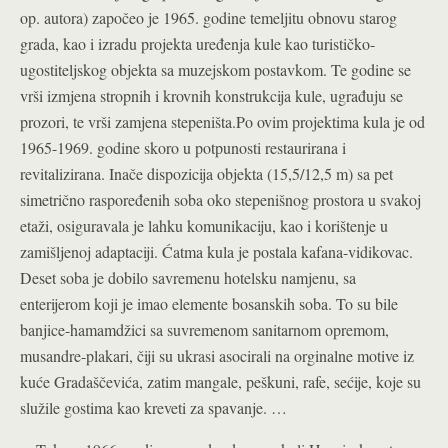
op. autora) započeo je 1965. godine temeljitu obnovu starog
grada, kao i izradu projekta uređenja kule kao turističko-
ugostiteljskog objekta sa muzejskom postavkom. Te godine se
vrši izmjena stropnih i krovnih konstrukcija kule, ugrađuju se
prozori, te vrši zamjena stepeništa.Po ovim projektima kula je od
1965-1969. godine skoro u potpunosti restaurirana i
revitalizirana. Inače dispozicija objekta (15,5/12,5 m) sa pet
simetrično raspoređenih soba oko stepenišnog prostora u svakoj
etaži, osiguravala je lahku komunikaciju, kao i korištenje u
zamišljenoj adaptaciji. Ćatma kula je postala kafana-vidikovac.
Deset soba je dobilo savremenu hotelsku namjenu, sa
enterijerom koji je imao elemente bosanskih soba. To su bile
banjice-hamamdžici sa suvremenom sanitarnom opremom,
musandre-plakari, čiji su ukrasi asocirali na orginalne motive iz
kuće Gradaščevića, zatim mangale, peškuni, rafe, sećije, koje su
služile gostima kao kreveti za spavanje. …