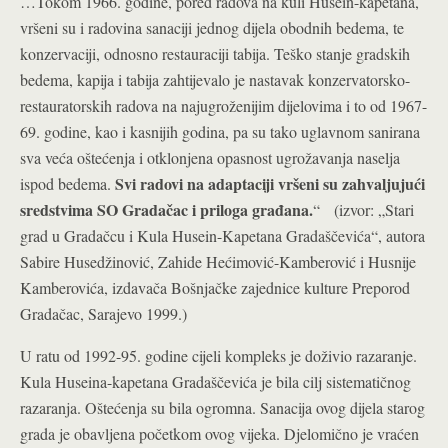
…Tokom 1966. godine, pored radova na kuli Husein-kapetana,
vršeni su i radovina sanaciji jednog dijela obodnih bedema, te
konzervaciji, odnosno restauraciji tabija. Teško stanje gradskih
bedema, kapija i tabija zahtijevalo je nastavak konzervatorsko-
restauratorskih radova na najugroženijim dijelovima i to od 1967-
69. godine, kao i kasnijih godina, pa su tako uglavnom sanirana
sva veća oštećenja i otklonjena opasnost ugrožavanja naselja
Svi radovi na adaptaciji vršeni su zahvaljujući
ispod bedema.
sredstvima SO Gradačac i priloga građana.
“
(izvor: „Stari
grad u Gradačcu i Kula Husein-Kapetana Gradaščevića“, autora
Sabire Husedžinović, Zahide Hećimović-Kamberović i Husnije
Kamberovića, izdavača Bošnjačke zajednice kulture Preporod
Gradačac, Sarajevo 1999.)
U ratu od 1992-95. godine cijeli kompleks je doživio razaranje.
Kula Huseina-kapetana Gradaščevića je bila cilj sistematičnog
razaranja. Oštećenja su bila ogromna. Sanacija ovog dijela starog
grada je obavljena početkom ovog vijeka. Djelomično je vraćen