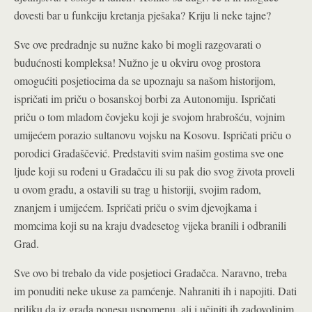
dovesti bar u funkciju kretanja pješaka? Kriju li neke tajne?
Sve ove predradnje su nužne kako bi mogli razgovarati o
budućnosti kompleksa! Nužno je u okviru ovog prostora
omogućiti posjetiocima da se upoznaju sa našom historijom,
ispričati im priču o bosanskoj borbi za Autonomiju. Ispričati
priču o tom mladom čovjeku koji je svojom hrabrošću, vojnim
umijećem porazio sultanovu vojsku na Kosovu. Ispričati priču o
porodici Gradaščević. Predstaviti svim našim gostima sve one
ljude koji su rođeni u Gradačcu ili su pak dio svog života proveli
u ovom gradu, a ostavili su trag u historiji, svojim radom,
znanjem i umijećem. Ispričati priču o svim djevojkama i
momcima koji su na kraju dvadesetog vijeka branili i odbranili
Grad.
Sve ovo bi trebalo da vide posjetioci Gradačca. Naravno, treba
im ponuditi neke ukuse za pamćenje. Nahraniti ih i napojiti. Dati
priliku da iz grada ponesu uspomenu, ali i učiniti ih zadovoljnim,