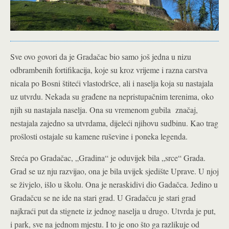
Sve ovo govori da je Gradačac bio samo još jedna u nizu
odbrambenih fortifikacija, koje su kroz vrijeme i razna carstva
nicala po Bosni štiteći vlastodršce, ali i naselja koja su nastajala
uz utvrdu. Nekada su građene na nepristupačnim terenima, oko
njih su nastajala naselja. Ona su vremenom gubila značaj,
nestajala zajedno sa utvrdama, dijeleći njihovu sudbinu. Kao trag
prošlosti ostajale su kamene ruševine i poneka legenda.
Sreća po Gradačac, „Gradina“ je oduvijek bila „srce“ Grada.
Grad se uz nju razvijao, ona je bila uvijek sjedište Uprave. U njoj
se živjelo, išlo u školu. Ona je neraskidivi dio Gadačca. Jedino u
Gradačcu se ne ide na stari grad. U Gradačcu je stari grad
najkraći put da stignete iz jednog naselja u drugo. Utvrda je put,
i park, sve na jednom mjestu. I to je ono što ga razlikuje od