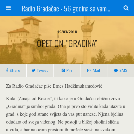
Radio Gradačac - 56 godina sa vama...
19/03/2018
OPET ON: “GRADINA”
Share
Tweet
Pin
Mail
SMS
Za Radio Gradačac piše Ernes Hadžimuhamedović
Kula „Zmaja od Bosne“, ili kako je u Gradačcu obično zovu
„Gradina“ je simbol grada. Ona je prvo što vidite kada ulazite u
grad, s koje god strane svijeta da vas put nanese. Njena bjelina
odudara od svega viđenog. Ne postoji u bližoj okolini slična
utvrda, a bar na ovom prostoru ih možete sresti na svakom