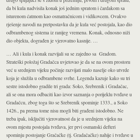
da bi kula nadvisila konak još jednim spratom i čardakom sa
isturenom ćatmom kao osmatračnicom i vidikovcem. Ovakvo
rješenje navodi na pretpostavku da je kula već postojala, kao dio
odbrambenog sistema iz ranijeg vremena. Konak, odnosno niži
dio objekta, dograđen je vjerovatno kasnije. …
… Ali i kula i konak razvijali su se zajedno sa Gradom.
Strateški položaj Gradačca uvjetovao je da se na ovom prostoru
već u srednjem vijeku počinje razvijati malo naselje oko utvrde
koja je služila u odbrambene svrhe. Legenda kazuje kako su tri
sestre istodobno gradile tri grada: Soko, Srebrenik i Gradačac,
ali se ona mora odbaciti kao izvor saznanja o porijeklu tvrđave u
Gradačcu, zbog toga što se Srebrenik spominje 1333., a Soko
1426., pa prema tome nisu mogli biti građeni istodobno. Ne
treba ipak, isključiti vjerovatnost da je u srednjem vijeku na
ovom mjestu postojala tvrđava, jer prvi osmanski defteri
spominju postojanje Gračačke (tj. Gradačačke) nahije i tvrđave u