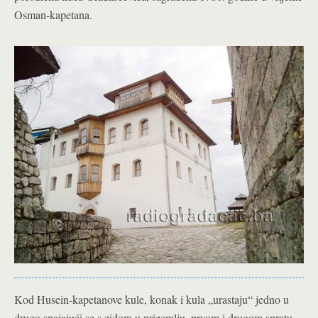
Osman-kapetana.
Kod Husein-kapetanove kule, konak i kula „urastaju“ jedno u
drugo spajajući se s zidom u prizemlju, prvom i drugom spratu,