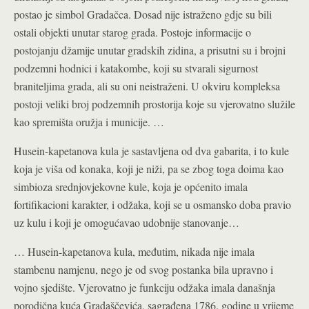
postao je simbol Gradačca. Dosad nije istraženo gdje su bili
ostali objekti unutar starog grada. Postoje informacije o
postojanju džamije unutar gradskih zidina, a prisutni su i brojni
podzemni hodnici i katakombe, koji su stvarali sigurnost
braniteljima grada, ali su oni neistraženi. U okviru kompleksa
postoji veliki broj podzemnih prostorija koje su vjerovatno služile
kao spremišta oružja i municije. …
Husein-kapetanova kula je sastavljena od dva gabarita, i to kule
koja je viša od konaka, koji je niži, pa se zbog toga doima kao
simbioza srednjovjekovne kule, koja je općenito imala
fortifikacioni karakter, i odžaka, koji se u osmansko doba pravio
uz kulu i koji je omogućavao udobnije stanovanje…
… Husein-kapetanova kula, međutim, nikada nije imala
stambenu namjenu, nego je od svog postanka bila upravno i
vojno sjedište. Vjerovatno je funkciju odžaka imala današnja
porodična kuća Gradaščevića, sagrađena 1786. godine u vrijeme