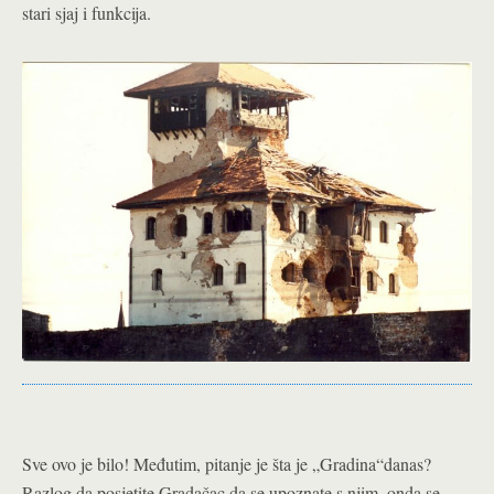
stari sjaj i funkcija.
Sve ovo je bilo! Međutim, pitanje je šta je „Gradina“danas?
Razlog da posjetite Gradačac,da se upoznate s njim, onda se