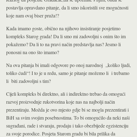
postavlja opravdano pitanje, da li smo iskoristili sve mogućnosti
koje nam ovaj biser pruža!?
Kada imamo goste, obično na njihovo insistiranje posjetimo
kompleks Starog grada! Da li smo mi zadovoljni s onim što im
pokažemo? Da li to na pravi način predstavlja nas? Jesmo li
ponosni na ono što imamo?
Na ova pitanja bi imali odgovore po onoj narodnoj „koliko ljudi,
toliko ćudi“! I to je u redu, samo je pitanje možemo li i trebamo
li biti zadovoljni s tim?
Cijeli kompleks bi direktno, ali i indirektno trebao da omogući
razvoj proizvodnje rukotvorina koje nas na najbolji način
prezentiraju. Možda je ovo mjesto gdje bi se mogla prezentirati i
BiH sa svim svojim posebnostima. To bi omogućilo da neki naši
sugrađani, rade i stvaraju, prodaju i tako obezbijede egzistenciju
za svoje porodice. Posjeta Starom gradu bi bila prilika da