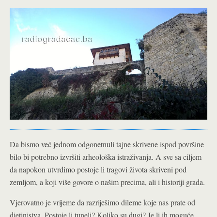
Da bismo već jednom odgonetnuli tajne skrivene ispod površine
bilo bi potrebno izvršiti arheološka istraživanja. A sve sa ciljem
da napokon utvrdimo postoje li tragovi života skriveni pod
zemljom, a koji više govore o našim precima, ali i historiji grada.
Vjerovatno je vrijeme da razriješimo dileme koje nas prate od
djetinjstva. Postoje li tuneli? Koliko su dugi? Je li ih moguće