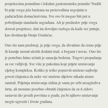
posjetiocima ponudimo i lokalnu gastronomsku ponudu! Nudili
bi prije svega jela bazirana na proizvodima uzgojnim u
gadačačkim domaćinstvima. Sve ovo bi mogao biti put u
poboljšanju standarda sugrađana. Ali je preduslov prije svega
dovesti posjetioce, dati im dovoljno razloga da kada već putuju,
kao destinaciju biraju Gradačac.
Ono što nam predstoji, je prije svega, da shvatimo da ćemo prije
ili kasnije morati uložiti dodatni trud, a bogami i novac. Ono što
je potrebno hitno učiniti je sanacija bedema. Tragovi propadanja
su sve vidljiviji. Sve više je pukotina koje prijete urušavanju
cijelog kompleksa. Koliko je teško popraviti urušeno najbolje
govori činjenica da neke već urušene dijelove nikada nismo
sanirali. Prijetnja urušavanja zidina je sama po sebi nesaglediva
šteta, ali moramo posebno obratiti činjenicu da su ti zidovi
sastavni dio javnih površina u gradu, pa bi njihovo urušavanje
moglo ugroziti i živote građana.