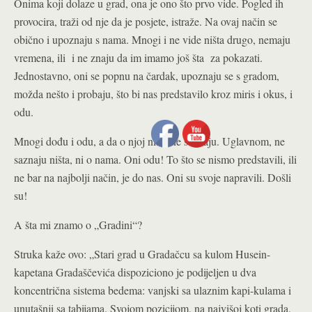
Onima koji dolaze u grad, ona je ono što prvo vide. Pogled ih
provocira, traži od nje da je posjete, istraže. Na ovaj način se
obično i upoznaju s nama. Mnogi i ne vide ništa drugo, nemaju
vremena, ili i ne znaju da im imamo još šta za pokazati.
Jednostavno, oni se popnu na čardak, upoznaju se s gradom,
možda nešto i probaju, što bi nas predstavilo kroz miris i okus, i
odu.
Mnogi dođu i odu, a da o njoj ništa ne saznaju. Uglavnom, ne
saznaju ništa, ni o nama. Oni odu! To što se nismo predstavili, ili
ne bar na najbolji način, je do nas. Oni su svoje napravili. Došli
su!
A šta mi znamo o „Gradini“?
Struka kaže ovo: „Stari grad u Gradačcu sa kulom Husein-
kapetana Gradaščevića dispoziciono je podijeljen u dva
koncentrična sistema bedema: vanjski sa ulaznim kapi-kulama i
unutašnji sa tabijama. Svojom pozicijom, na najvišoj koti grada,