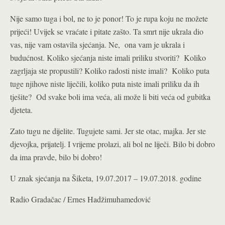
Nije samo tuga i bol, ne to je ponor! To je rupa koju ne možete
prijeći! Uvijek se vraćate i pitate zašto. Ta smrt nije ukrala dio
vas, nije vam ostavila sjećanja. Ne, ona vam je ukrala i
budućnost. Koliko sjećanja niste imali priliku stvoriti? Koliko
zagrljaja ste propustili? Koliko radosti niste imali? Koliko puta
tuge njihove niste liječili, koliko puta niste imali priliku da ih
tješite? Od svake boli ima veća, ali može li biti veća od gubitka
djeteta.
Zato tugu ne dijelite. Tugujete sami. Jer ste otac, majka. Jer ste
djevojka, prijatelj. I vrijeme prolazi, ali bol ne liječi. Bilo bi dobro
da ima pravde, bilo bi dobro!
U znak sjećanja na Šiketa, 19.07.2017 – 19.07.2018. godine
Radio Gradačac / Ernes Hadžimuhamedović