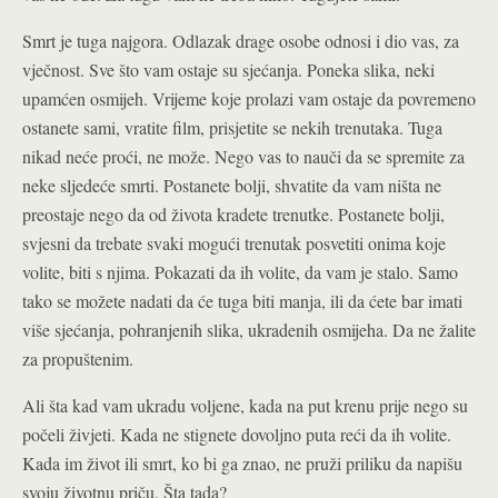
Smrt je tuga najgora. Odlazak drage osobe odnosi i dio vas, za
vječnost. Sve što vam ostaje su sjećanja. Poneka slika, neki
upamćen osmijeh. Vrijeme koje prolazi vam ostaje da povremeno
ostanete sami, vratite film, prisjetite se nekih trenutaka. Tuga
nikad neće proći, ne može. Nego vas to nauči da se spremite za
neke sljedeće smrti. Postanete bolji, shvatite da vam ništa ne
preostaje nego da od života kradete trenutke. Postanete bolji,
svjesni da trebate svaki mogući trenutak posvetiti onima koje
volite, biti s njima. Pokazati da ih volite, da vam je stalo. Samo
tako se možete nadati da će tuga biti manja, ili da ćete bar imati
više sjećanja, pohranjenih slika, ukradenih osmijeha. Da ne žalite
za propuštenim.
Ali šta kad vam ukradu voljene, kada na put krenu prije nego su
počeli živjeti. Kada ne stignete dovoljno puta reći da ih volite.
Kada im život ili smrt, ko bi ga znao, ne pruži priliku da napišu
svoju životnu priču. Šta tada?