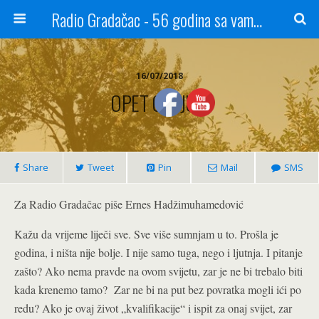
Radio Gradačac - 56 godina sa vama...
16/07/2018
OPET ON: JULI
Share
Tweet
Pin
Mail
SMS
Za Radio Gradačac piše Ernes Hadžimuhamedović
Kažu da vrijeme liječi sve. Sve više sumnjam u to. Prošla je
godina, i ništa nije bolje. I nije samo tuga, nego i ljutnja. I pitanje
zašto? Ako nema pravde na ovom svijetu, zar je ne bi trebalo biti
kada krenemo tamo? Zar ne bi na put bez povratka mogli ići po
redu? Ako je ovaj život „kvalifikacije“ i ispit za onaj svijet, zar