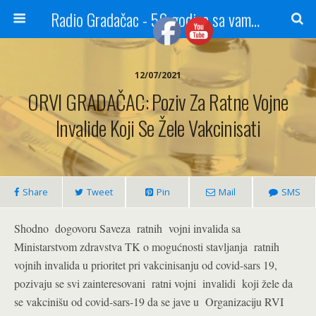
Radio Gradačac - 56 godina sa vama...
12/07/2021
ORVI GRADAČAC: Poziv Za Ratne Vojne
Invalide Koji Se Žele Vakcinisati
Share
Tweet
Pin
Mail
SMS
Shodno dogovoru Saveza ratnih vojni invalida sa
Ministarstvom zdravstva TK o mogućnosti stavljanja ratnih
vojnih invalida u prioritet pri vakcinisanju od covid-sars 19,
pozivaju se svi zainteresovani ratni vojni invalidi koji žele da
se vakcinišu od covid-sars-19 da se jave u Organizaciju RVI