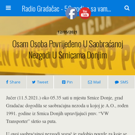
Radio Gradačac - 56 godina sa vama...
12/05/2021
Osam Osoba Povrijeđeno U Saobraćanoj
Nezgodi U Srnicama Donjim
Share
Tweet
Pin
Mail
SMS
Jučer (11.5.2021.) oko 05.35 sati u mjestu Srnice Donje, grad
Gradačac dogodila se saobraćajna nezoda u kojoj je A.O., rođen
1991. godine iz Srnica Donjih upravljajući pmv. “VW
Transporter” sletio sa puta.
U ovoj saobraćajnoj nezgodi vozač je zadobio povrde za koje se