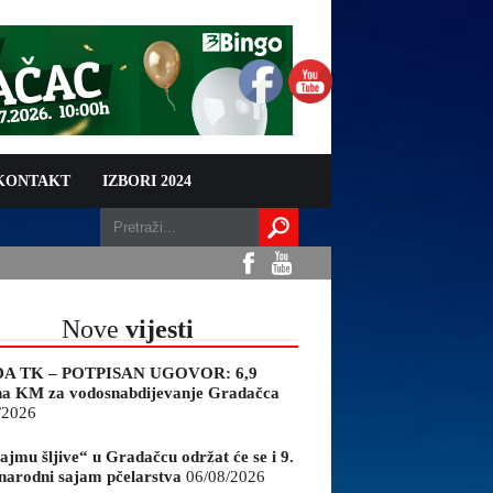
 KONTAKT
IZBORI 2024
Nove
vijesti
A TK – POTPISAN UGOVOR: 6,9
na KM za vodosnabdijevanje Gradačca
/2026
ajmu šljive“ u Gradačcu održat će se i 9.
arodni sajam pčelarstva
06/08/2026