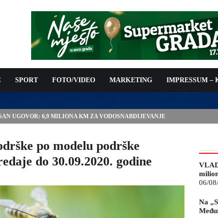
C
SPORT
FOTO/VIDEO
MARKETING
IMPRESSUM –
ISAN UGOVOR: 6,9 MILIONA KM ZA VODOSNABDIJEVANJE
odrške po modelu podrške
edaje do 30.09.2020. godine
VLAD
milio
06/08
Na „S
Međun