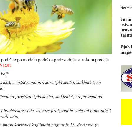
Servi
Javni
ostva
provo
zaštit
Ejub 
majst
ne podrške po modelu podrške proizvodnje sa rokom predaje
VDJE
koji:
ika), u zaštićenom prostoru (plastenici, staklenici) na
ih;
ćenom prostoru (plastenici, staklenici) na površini od
 i bobičastog voća, ostvare proizvodnju voća od najmanje 3
rerađivaču,
ica imaju korisnici koji imaju najmanje 15 društava za