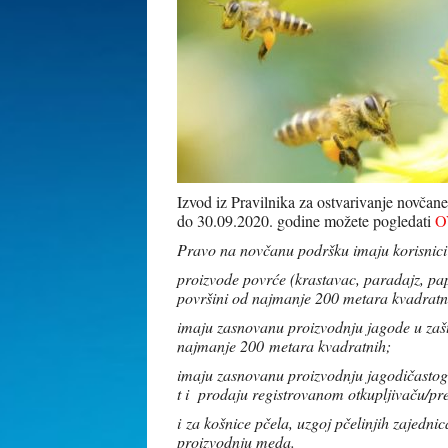
Izvod iz Pravilnika za ostvarivanje novča
do 30.09.2020. godine možete pogledati
O
Pravo na novčanu podršku imaju korisnici 
proizvode povrće (krastavac, paradajz, papr
površini od najmanje 200 metara kvadratn
imaju zasnovanu proizvodnju jagode u zašti
najmanje 200 metara kvadratnih;
imaju zasnovanu proizvodnju jagodičastog
t i prodaju registrovanom otkupljivaču/p
i za košnice pčela, uzgoj pčelinjih zajedn
proizvodnju meda.