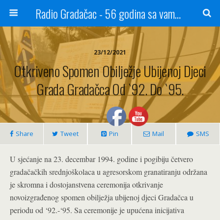
Radio Gradačac - 56 godina sa vama...
23/12/2021
Otkriveno Spomen Obilježje Ubijenoj Djeci
Grada Gradačca Od `92. Do `95.
Share
Tweet
Pin
Mail
SMS
U sjećanje na 23. decembar 1994. godine i pogibiju četvero
gradačačkih srednjoškolaca u agresorskom granatiranju održana
je skromna i dostojanstvena ceremonija otkrivanje
novoizgrađenog spomen obilježja ubijenoj djeci Gradačca u
periodu od ‘92.-‘95. Sa ceremonije je upućena inicijativa