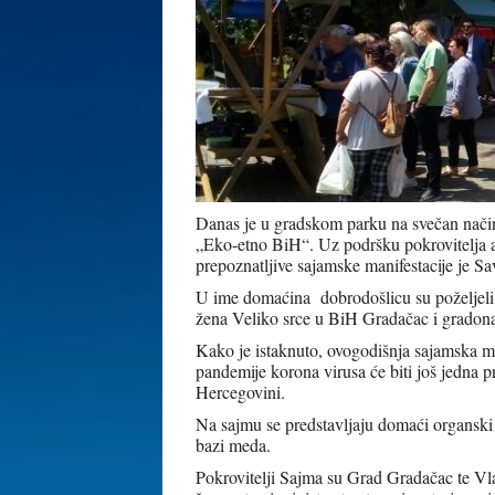
Danas je u gradskom parku na svečan nači
„Eko-etno BiH“. Uz podršku pokrovitelja a
prepoznatljive sajamske manifestacije je 
U ime domaćina dobrodošlicu su poželjel
žena Veliko srce u BiH Gradačac i gradon
Kako je istaknuto, ovogodišnja sajamska ma
pandemije korona virusa će biti još jedna p
Hercegovini.
Na sajmu se predstavljaju domaći organski 
bazi meda.
Pokrovitelji Sajma su Grad Gradačac te Vla