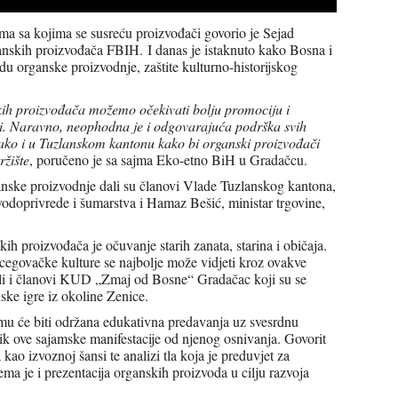
ma sa kojima se susreću proizvođači govorio je Sejad
ganskih proizvođača FBIH.
I danas je istaknuto kako Bosna i
du organske proizvodnje, zaštite kulturno-historijskog
h proizvođača možemo očekivati bolju promociju i
ti. Naravno, neophodna je i odgovarajuća podrška svih
 tako i u Tuzlanskom kantonu kako bi organski proizvođači
ržište
, poručeno je sa sajma Eko-etno BiH u Gradačcu.
ganske proizvodnje dali su članovi Vlade Tuzlanskog kantona,
vodoprivrede i šumarstva i Hamaz Bešić, ministar trgovine,
h proizvođača je očuvanje starih zanata, starina i običaja.
rcegovačke kulture se najbolje može vidjeti kroz ovakve
dili i članovi KUD „Zmaj od Bosne“ Gradačac koji su se
ke igre iz okoline Zenice.
jmu će biti održana edukativna predavanja uz svesrdnu
 ove sajamske manifestacije od njenog osnivanja. Govorit
 kao izvoznoj šansi te analizi tla koja je preduvjet za
ma je i prezentacija organskih proizvoda u cilju razvoja