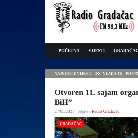
POČETNA
VIJESTI
GRADAČA
NAJNOVIJE VIJESTI
VLADA TK – POTP
GRADAČCA
Otvoren 11. sajam orga
BiH”
27/05/2021 | objavio
Radio Gradačac
GRADAČAC