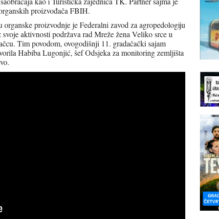
i saobraćaja kao i Turistička zajednica TK. Partner sajma je
rganskih proizvođača FBIH.
cu organske proizvodnje je Federalni zavod za agropedologiju
 svoje aktivnosti podržava rad Mreže žena Veliko srce u
ačcu. Tim povodom, ovogodišnji 11. gradačački sajam
orila Habiba Lugonjić, šef Odsjeka za monitoring zemljišta
vo.