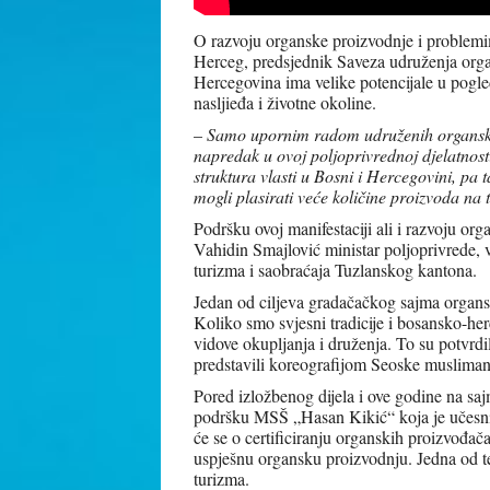
O razvoju organske proizvodnje i problemi
Herceg, predsjednik Saveza udruženja or
Hercegovina ima velike potencijale u pogle
nasljieđa i životne okoline.
–
Samo upornim radom udruženih organski
napredak u ovoj poljoprivrednoj djelatnos
struktura vlasti u Bosni i Hercegovini, pa
mogli plasirati veće količine proizvoda na t
Podršku ovoj manifestaciji ali i razvoju or
Vahidin Smajlović ministar poljoprivrede, 
turizma i saobraćaja Tuzlanskog kantona.
Jedan od ciljeva gradačačkog sajma organski
Koliko smo svjesni tradicije i bosansko-he
vidove okupljanja i druženja. To su potvr
predstavili koreografijom Seoske muslimans
Pored izložbenog dijela i ove godine na sa
podršku MSŠ „Hasan Kikić“ koja je učesnik
će se o certificiranju organskih proizvođača
uspješnu organsku proizvodnju. Jedna od te
turizma.