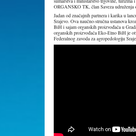
šumarstva i ministarstvo trgovine, turizma 
ORGANSKO TK, član Saveza udruženja o
Jadan od značajnih partnera i karika u lan
Srajevo. Ova naučno-stručna ustanova kroz
BiH i sajam organskih proizvođača u Grad
organskih proizvođača Eko-Etno BiH je otv
Federalnog zavoda za agropedologiju Sraje