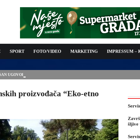
C
SPORT
FOTO/VIDEO
MARKETING
IMPRESSUM –
ISAN UGOVOR: 6,9 MILIONA KM ZA VODOSNABDIJEVANJE
nskih proizvođača “Eko-etno
Servi
Završ
šljiv
Servi