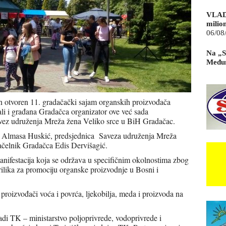
VLAD
milio
06/08
Na „S
Međun
n otvoren 11. gradačački sajam organskih proizvođača
li i građana Gradačca organizator ove već sada
Savez udruženja Mreža žena Veliko srce u BiH Gradačac.
i Almasa Huskić, predsjednica Saveza udruženja Mreža
ačelnik Gradačca Edis Dervišagić.
nifestacija koja se održava u specifičnim okolnostima zbog
rilika za promociju organske proizvodnje u Bosni i
proizvođači voća i povrća, ljekobilja, meda i proizvoda na
di TK – ministarstvo poljoprivrede, vodoprivrede i