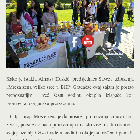
Kako je istakla Almasa Huskić, predsjednica Saveza udruženja
„Mreža žena veliko srce u BiH“ Gradačac ovaj sajam je postao
prepoznatljiv i već šestu godinu okuplja izlagače koji
promoviraju organsku proizvodnju.
– Cilj i misija Mreže žena je da prošire i promoviraju zdrav način
života, prošire domaću proizvodnju i da što više mladih ostane u
svojoj uzemlji i žive i rade u sredini u okojoj su rođeni i ponikli,