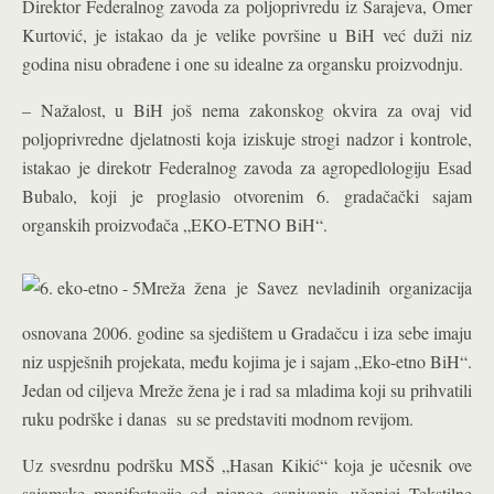
Direktor Federalnog zavoda za poljoprivredu iz Sarajeva, Omer
Kurtović, je istakao da je velike površine u BiH već duži niz
godina nisu obrađene i one su idealne za organsku proizvodnju.
– Nažalost, u BiH još nema zakonskog okvira za ovaj vid
poljoprivredne djelatnosti koja iziskuje strogi nadzor i kontrole,
istakao je direkotr Federalnog zavoda za agropedlologiju Esad
Bubalo, koji je proglasio otvorenim 6. gradačački sajam
organskih proizvođača „EKO-ETNO BiH“.
Mreža žena je Savez nevladinih organizacija
osnovana 2006. godine sa sjedištem u Gradačcu i iza sebe imaju
niz uspješnih projekata, među kojima je i sajam „Eko-etno BiH“.
Jedan od ciljeva Mreže žena je i rad sa mladima koji su prihvatili
ruku podrške i danas su se predstaviti modnom revijom.
Uz svesrdnu podršku MSŠ „Hasan Kikić“ koja je učesnik ove
sajamske manifestacije od njenog osnivanja, učenici Tekstilne