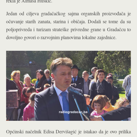
rekla je Almasa Huskić.
Jedan od ciljeva gradačačkog sajma organskih proizvođača je
očuvanje starih zanata, starina i običaja. Dodali se tome da su
poljoprivreda i turizam strateške privredne grane u Gradačcu to
dovoljno govori o razvojnim planovima lokalne zajednice.
Općinski načelnik Edisa Dervišagić je istakao da je ovo prilika