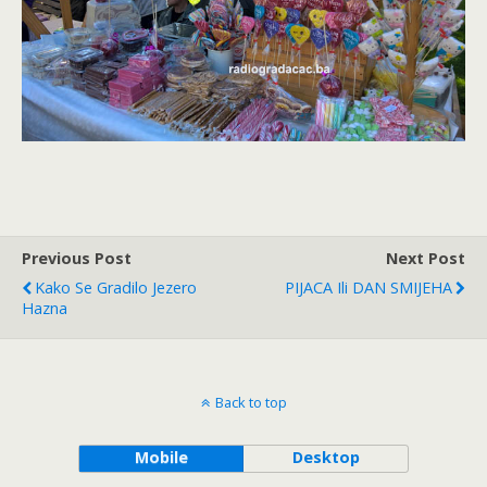
Previous Post
Next Post
Kako Se Gradilo Jezero
PIJACA Ili DAN SMIJEHA
Hazna
Back to top
Mobile
Desktop