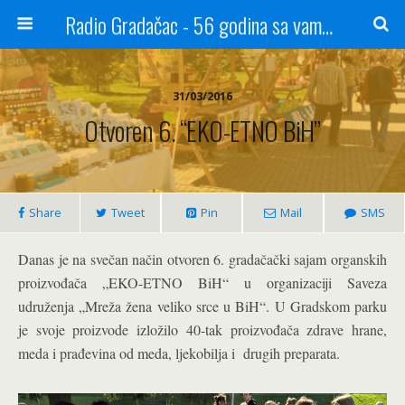
Radio Gradačac - 56 godina sa vama...
31/03/2016
Otvoren 6. “EKO-ETNO BiH”
Share
Tweet
Pin
Mail
SMS
Danas je na svečan način otvoren 6. gradačački sajam organskih
proizvođača „EKO-ETNO BiH“ u organizaciji Saveza
udruženja „Mreža žena veliko srce u BiH“. U Gradskom parku
je svoje proizvode izložilo 40-tak proizvođača zdrave hrane,
meda i prađevina od meda, ljekobilja i drugih preparata.