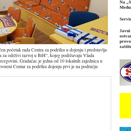
Na „S
Međun
Servi
Javni
ostva
provo
zaštit
en početak rada Centra za podršku u dojenju i predstavlja
fa za održivi razvoj u BiH“, kojeg podržavaju Vlada
rcegovini. Gradačac je jedna od 10 lokalnih zajednica u
otvoreni Centar za podršku dojenju prvi je na području