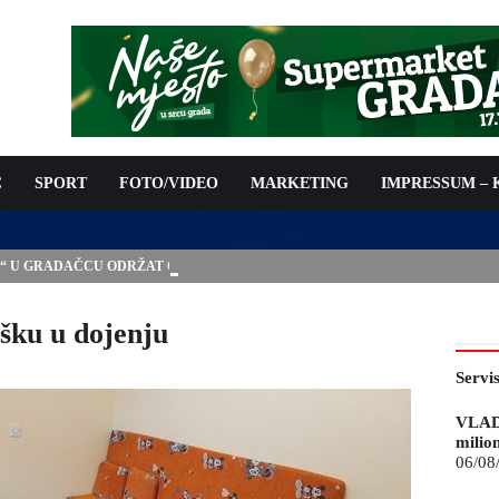
C
SPORT
FOTO/VIDEO
MARKETING
IMPRESSUM –
E“ U GRADAČCU ODRŽAT ĆE SE I 9. MEĐUNARODNI SAJAM
šku u dojenju
Servi
VLAD
milio
06/08