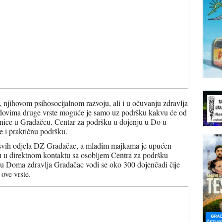
, njihovom psihosocijalnom razvoju, ali i u očuvanju zdravlja
rendovima druge vrste moguće je samo uz podršku kakvu će od
rudnice u Gradačcu. Centar za podršku u dojenju u Do u
je i praktičnu podršku.
a svih odjela DZ Gradačac, a mladim majkama je upućen
u u direktnom kontaktu sa osobljem Centra za podršku
e u Doma zdravlja Gradačac vodi se oko 300 dojenčadi čije
 ove vrste.