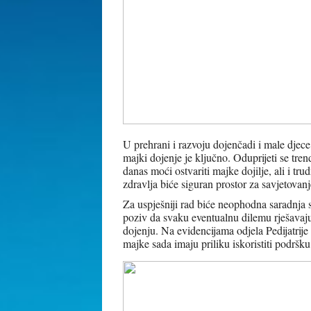
U prehrani i razvoju dojenčadi i male djece
majki dojenje je ključno. Oduprijeti se t
danas moći ostvariti majke dojilje, ali i t
zdravlja biće siguran prostor za savjetovan
Za uspješniji rad biće neophodna saradnj
poziv da svaku eventualnu dilemu rješavaj
dojenju. Na evidencijama odjela Pedijatrij
majke sada imaju priliku iskoristiti podršku