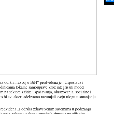
 za održivi razvoj u BiH“
predviđena je „Uspostava i
jedinicama lokalne samouprave kroz integrisani model
m na sektore zaštite i spašavanja, obrazovanja, socijalne i
kako bi svi akteri adekvatno razumjeli svoju ulogu u smanjenju
predviđena „Podrška zdravstvenim sistemima u podizanju
nja prije, tokom i nakon vanrednih situacija na ciljanim