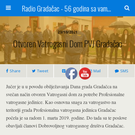
Radio Gradačac - 56 godina sa vama...
23/10/2021
Otvoren Vatrogasni Dom PVJ Gradačac
Share
Tweet
Pin
Mail
SMS
Jučer je u u povodu obilježavanja Dana grada Gradačca na
svečan način otvoren Vatrogasni dom za potrebe Profesionalne
vatrogasne jedinice. Kao osnovna snaga za vatrogastvo na
teritoriji grada Profesionalna vatrogasna jedinica Gradačac
počela je sa radom 1. marta 2019. godine. Do tada su te poslove
obavljali članovi Dobrovoljnog vatrogasnog društva Gradačac.