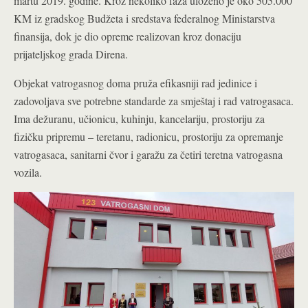
martu 2019. godine. Kroz nekoliko faza uloženo je oko 505.000
KM iz gradskog Budžeta i sredstava federalnog Ministarstva
finansija, dok je dio opreme realizovan kroz donaciju
prijateljskog grada Direna.
Objekat vatrogasnog doma pruža efikasniji rad jedinice i
zadovoljava sve potrebne standarde za smještaj i rad vatrogasaca.
Ima dežuranu, učionicu, kuhinju, kancelariju, prostoriju za
fizičku pripremu – teretanu, radionicu, prostoriju za opremanje
vatrogasaca, sanitarni čvor i garažu za četiri teretna vatrogasna
vozila.