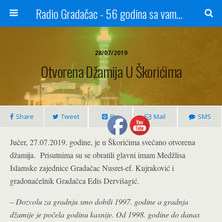
Radio Gradačac - 56 godina sa vama...
28/07/2019
Otvorena Džamija U Škorićima
Share
Tweet
Pin
Mail
SMS
Jučer, 27.07.2019. godine, je u Škorićima svečano otvorena
džamija. P
risutnima su se obratili glavni imam Medžlisa
Islamske zajednice Gradačac Nusret-ef. Kujraković i
gradonačelnik Gradačca Edis Dervišagić.
–
Dozvolu za gradnju smo dobili 1997. godine a gradnja
džamije je počela godinu kasnije. Od 1998. godine do danas