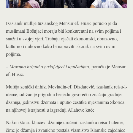
Izaslanik muftije tuzlanskog Mensur-ef. Husić poručio je da
muslimani Bošnjaci moraju biti konkurentni na svim poljima i
snažni u svojoj vjeri. Trebaju ojačati ekonomski, obrazovno,
kulturno i duhovno kako bi napravili iskorak na svim ovim
poljima.
–
Moramo brinuti o našoj djeci i unučadima
, poručio je Mensur
ef. Husić.
Muftija zenički dr.hfz. Mevludin-ef. Dizdarević, izaslanik reisu-l-
uleme, održao je prigodnu besjedu govoreći o značaju gradnje
džamija, jedinstvu džemata i uputio čestitke mještanima Škorića
na njihovoj istrajnosti u izgradnji Allahove kuće.
Nakon što su ključevi džamije uručeni izaslaniku reisu-l-uleme,
čime je džamija i zvanično postala vlasništvo Islamske zajednice