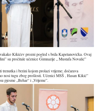
e svakako Kikićev prozni pogled s brda Kapetanovićka. Ovaj
ini” su pročitale učenice Gimnazije „ Mustafa Novalić”
 trenutka i brzini kojom prolazi vrijeme; dočarava
eno nosi tugu zbog prošlosti. Učenici MSŠ , Hasan Kikić”
 su pjesme „Behar“ i „Vrijeme”.