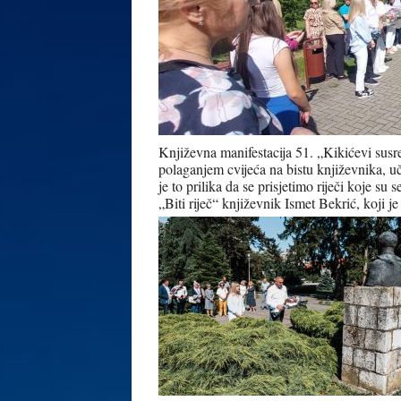
Književna manifestacija 51. „Kikićevi susre
polaganjem cvijeća na bistu književnika, u
je to prilika da se prisjetimo riječi koje su 
„Biti riječ“ književnik Ismet Bekrić, koji 