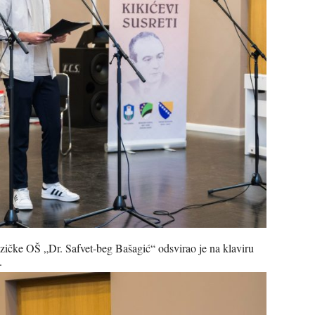
zičke OŠ „Dr. Safvet-beg Bašagić“ odsvirao je na klaviru
.