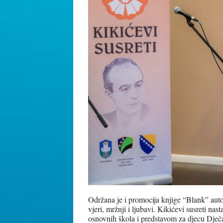
Održana je i promocija knjige “Blank” autor
vjeri, mržnji i ljubavi. Kikićevi susreti na
osnovnih škola i predstavom za djecu Dječak