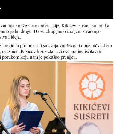
varanja književne manifestacije, Kikićevi susreti su prilika
iramo jedni druge. Da se okupljamo s ciljem stvaranja
tva i ideja.
e i regiona promovisali su svoja književna i umjetnička djela
, učesnici „Kikićevih susreta” ćei ove godine iščitavati
 i porukom koju nam je pokušao prenijeti.