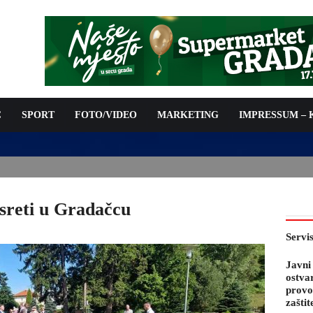
C
SPORT
FOTO/VIDEO
MARKETING
IMPRESSUM –
PODNOŠENJE ZAHTJEVA ZA OSTVARIVANJE PRAVA NA
 TROŠKOVA PROVOĐENJA PROGRAMA PREVENTIVNIH MJERA
 KOZA
usreti u Gradačcu
Servi
Javni
ostva
provo
zaštit