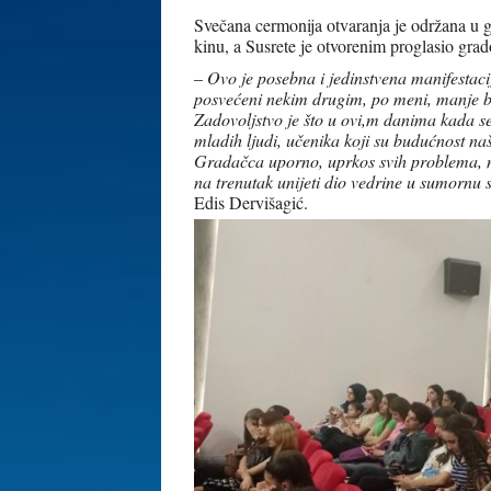
Svečana cermonija otvaranja je održana u
kinu, a Susrete je otvorenim proglasio gra
–
Ovo je posebna i jedinstvena manifestac
posvećeni nekim drugim, po meni, manje bit
Zadovoljstvo je što u ovi,m danima kada s
mladih ljudi, učenika koji su budućnost na
Gradačca uporno, uprkos svih problema, nas
na trenutak unijeti dio vedrine u sumornu
Edis Dervišagić.