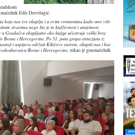
 gradskom
donačelnik Edis Dervišagić.
ija koja nas sve okuplja i u ovim vremenima kada smo više
nim stvarima nego što je to književnost i umjetnost.
e u Gradačcu okupljamo oko knjige učestvuje veliki broj
še Bosne i Hercegovine. Po 51. puta grupa entuzijata iz
toji i uspijeva održati Kikićeve susrete, okupiti nas i bar
 svakodnevnicu Bosne i Hercegovine
, rekao je graonačelnik