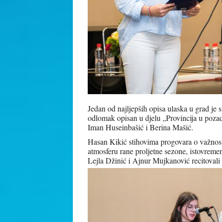
Jedan od najljepših opisa ulaska u grad j
odlomak opisan u djelu „Provincija u pozad
Iman Huseinbašić i Berina Mašić.
Hasan Kikić stihovima progovara o važnosti
atmosferu rane proljetne sezone, istovrem
Lejla Džinić i Ajnur Mujkanović recitovali