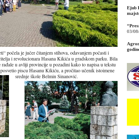
Ejub 
majst
“Pres
03/08
Agrom
godin
ti“ počela je jučer čitanjem stihova, odavanjem počasti i
čitelja i revolucionara Hasana Kikića u gradskom parku.
Bila
se rađale u avliji provincije u pozadini kako to napisa u tekstu
je posvetio piscu Hasanu Kikiću, a pročitao učenik istoimene
srednje škole Belmin Sinanović.