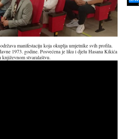
država manifestaciju koja okuplja umjetnike svih profila.
davne 1973. godine. Posvećena je liku i djelu Hasana Kikića
m književnom stvaralaštvu.