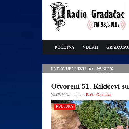
POČETNA
VIJESTI
GRADAČA
NAJNOVIJE VIJESTI
JAVNI POZIV ZA 
SUFINANSIRANJE
ZAŠTITE OVACA I
Otvoreni 51. Kikićevi s
28/05/2024 | objavio
Radio Gradačac
KULTURA