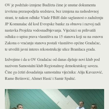
OV je podržalo izmjene Budžeta čime je unutar dokumenta
izvršena preraspodjela sredstava, bez izmjena na rashodovnoj
strani, te nakon odluke Vlade FBiH dalo saglasnost o zaduženju
JP Komunalac dd kod Evropske banke za obnovu i razvoj radi
nastavka Projekta vodosnadbijevanja. Vijećnici su prihvatili
odluku o upisu prava vlasništva na 15 stanova koji su na osnovu
Zakona o vraćanju stanova postali vlasništvo općine Gradačac,
te utvrdili javni interes rekonstrukcije ulice Branilaca grada.
Izdvojimo i da u OV Gradačac od danas djeluje novi klub pod
nazivom Samostalni klub Regionalnog demokratskog saveza.
Čine ga četiri dosadašnja samostalna vijećnika: Alija Kavazović,
Ramo Beširović, Ahmet Hasić i Samir Spahić.