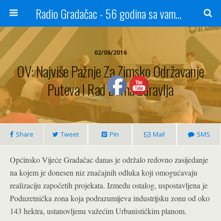
Radio Gradačac - 56 godina sa vama...
02/06/2016
OV: Najviše Pažnje Za Zimsko Održavanje
Puteva I Rad Doma Zdravlja
Share
Tweet
Pin
Mail
SMS
Općinsko Vijeće Gradačac danas je održalo redovno zasijedanje
na kojem je donesen niz značajnih odluka koji omogućavaju
realizaciju započetih projekata. Između ostalog, uspostavljena je
Poduzetnička zona koja podrazumijeva industrijsku zonu od oko
143 hektra, ustanovljenu važećim Urbanističkim planom.