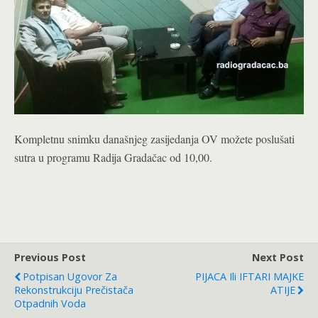
Kompletnu snimku današnjeg zasijedanja OV možete poslušati
sutra u programu Radija Gradačac od 10,00.
Previous Post
Next Post
Potpisan Ugovor Za
PIJACA Ili IFTARI MAJKE
Rekonstrukciju Prečistača
ATIJE
Otpadnih Voda