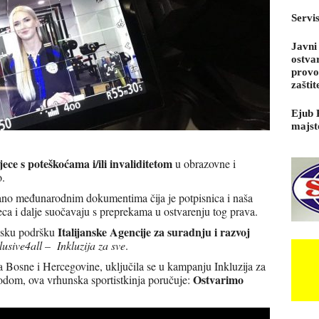
Servi
Javni
ostva
provo
zaštit
Ejub 
majst
ece s poteškoćama i/ili invaliditetom
u obrazovne i
o.
ano međunarodnim dokumentima čija je potpisnica i naša
ca i dalje suočavaju s preprekama u ostvarenju tog prava.
Italijanske Agencije za suradnju i razvoj
jsku podršku
lusive4all – Inkluzija za sve
.
ca Bosne i Hercegovine, uključila se u kampanju Inkluzija za
Ostvarimo
vodom, ova vrhunska sportistkinja poručuje: