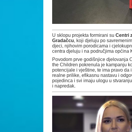
U sklopu projekta formirani su
Centri 
Gradačcu
, koji djeluju po savremenim
djeci, njihovim porodicama i cjeloku
centra djeluju i na područjima općina K
Povodom prve godišnjice djelovanja 
the Children pokrenula je kampanju ko
potencijale i vještine, te ima pravo da i
realne prilike, efikasnu nastavu i odg
pojedinca i svi imaju ulogu u stvaranj
i napredak.