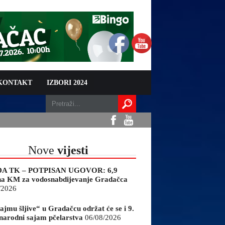
 KONTAKT
IZBORI 2024
Nove
vijesti
A TK – POTPISAN UGOVOR: 6,9
na KM za vodosnabdijevanje Gradačca
/2026
ajmu šljive“ u Gradačcu održat će se i 9.
arodni sajam pčelarstva
06/08/2026