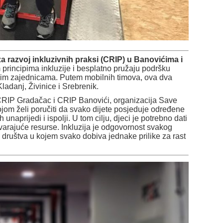
za razvoj inkluzivnih praksi (CRIP) u Banovićima i
 principima inkluzije i besplatno pružaju podršku
pnim zajednicama. Putem mobilnih timova, ova dva
ladanj, Živinice i Srebrenik.
CRIP Gradačac i CRIP Banovići, organizacija Save
jom želi poručiti da svako dijete posjeduje određene
h unaprijedi i ispolji. U tom cilju, djeci je potrebno dati
ovarajuće resurse. Inkluzija je odgovornost svakog
u društva u kojem svako dobiva jednake prilike za rast