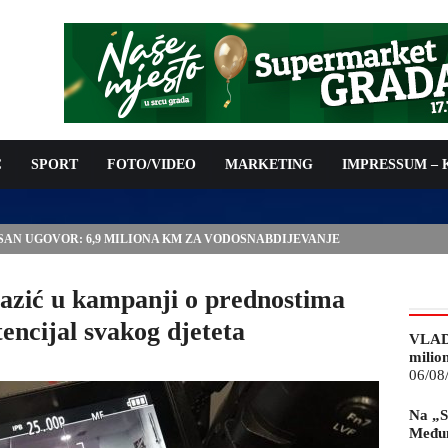
C
SPORT
FOTO/VIDEO
MARKETING
IMPRESSUM –
ISAN UGOVOR: 6,9 MILIONA KM ZA VODOSNABDIJEVANJE
azić u kampanji o prednostima
encijal svakog djeteta
VLAD
milio
06/08
Na „S
Međun