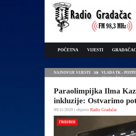
POČETNA
VIJESTI
GRADAČA
NAJNOVIJE VIJESTI
VLADA TK – POTP
GRADAČCA
Paraolimpijka Ilma Kaz
inkluzije: Ostvarimo pot
09/11/2020 | objavio
Radio Gradačac
FBIH/BIH