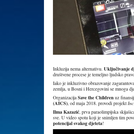
Uključivanje dj
Inkluzija nema alternativu.
društvene procese je temeljno ljudsko prav
Iako je inkluzivno obrazovanje zagarantov
zemlja, u Bosni i Hercegovini se mnoga dje
Save the Children
Organizacija
uz finansi
(AICS)
, od maja 2018. provodi projekt
Inc
Ilma Kazazić
, prva paraolimpijska skijaši
sve. U video spotu koji je snimljen tim po
potencijal svakog djeteta
!