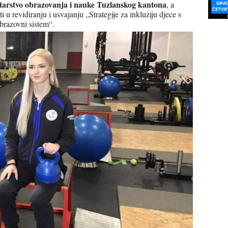
tarstvo obrazovanja i nauke Tuzlanskog kantona
, a
i u revidiranju i usvajanju „Strategije za inkluziju djece s
brazovni sistem“.