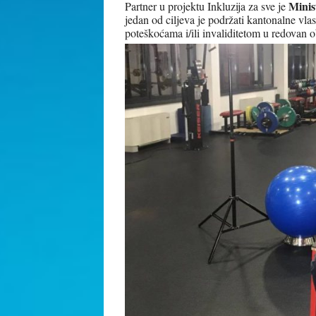
Minis
Partner u projektu Inkluzija za sve je
jedan od ciljeva je podržati kantonalne vlast
poteškoćama i/ili invaliditetom u redovan o