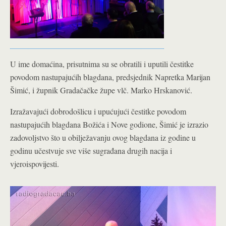
U ime domaćina, prisutnima su se obratili i uputili čestitke
povodom nastupajućih blagdana, predsjednik Napretka Marijan
Šimić, i župnik Gradačačke župe vlč. Marko Hrskanović.
Izražavajući dobrodošlicu i upućujući čestitke povodom
nastupajućih blagdana Božića i Nove godione, Šimić je izrazio
zadovoljstvo što u obilježavanju ovog blagdana iz godine u
godinu učestvuje sve više sugrađana drugih nacija i
vjeroispovijesti.