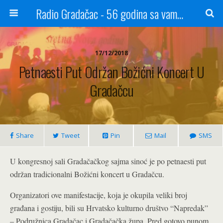
Radio Gradačac - 56 godina sa vama...
17/12/2018
Petnaesti Put Održan Božićni Koncert U
Gradačcu
Share
Tweet
Pin
Mail
SMS
U kongresnoj sali Gradačačkog sajma sinoć je po petnaesti put
održan tradicionalni Božićni koncert u Gradačcu.
Organizatori ove manifestacije, koja je okupila veliki broj
građana i gostiju, bili su Hrvatsko kulturno društvo “Napredak”
– Podružnica Gradačac i Gradačačka župa. Pred gotovo punom