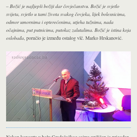
–
Božić je najljepši božiji dar čovječanstvu. Božić je svjetlo
svijeta, svjetlo u tami života svakog čovjeka, lijek bolesnicima,
odmor umornima i opterećenima, utjeha tužnima, nada
očajnima, put putnicima, putokaz zalutalima. Božić je istina koja
oslobađa
, poručio je između ostalog vlč. Marko Hrskanović.
Nakon koncerta u holu Gradačačkog sajma upiličen je prigodan