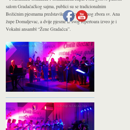
salom Gradačačkog sajma, publici su se tradicionalnim
Božićnim pjesmama predstavile članice Župnog zbora sv. Ana
župe Domaljevac, a dvije pjesme iz svog repertoara izveo je i
Vokalni ansambl “Žene Gradačca”.