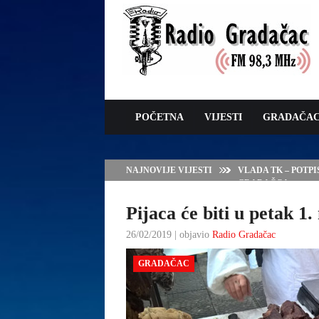
POČETNA
VIJESTI
GRADAČA
NAJNOVIJE VIJESTI
VLADA TK – POTP
GRADAČCA
Pijaca će biti u petak 1
26/02/2019 | objavio
Radio Gradačac
GRADAČAC