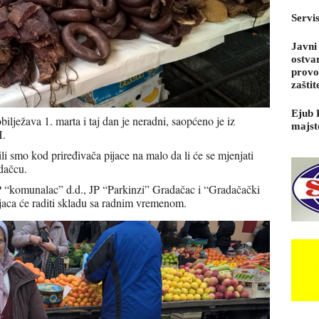
Servi
Javni
ostva
provo
zaštit
Ejub 
lježava 1. marta i taj dan je neradni, saopćeno je iz
majst
H.
li smo kod priređivača pijace na malo da li će se mjenjati
dačcu.
 “komunalac” d.d., JP “Parkinzi” Gradačac i “Gradačački
ijaca će raditi skladu sa radnim vremenom.