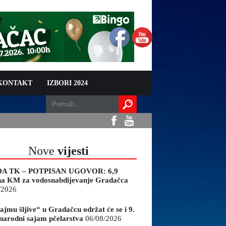
 KONTAKT
IZBORI 2024
Nove
vijesti
A TK – POTPISAN UGOVOR: 6,9
na KM za vodosnabdijevanje Gradačca
/2026
ajmu šljive“ u Gradačcu održat će se i 9.
arodni sajam pčelarstva
06/08/2026