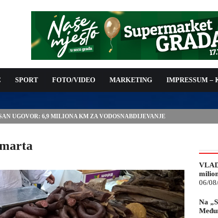
C
SPORT
FOTO/VIDEO
MARKETING
IMPRESSUM –
ISAN UGOVOR: 6,9 MILIONA KM ZA VODOSNABDIJEVANJE
. marta
VLAD
milio
06/08
Na „S
Međun