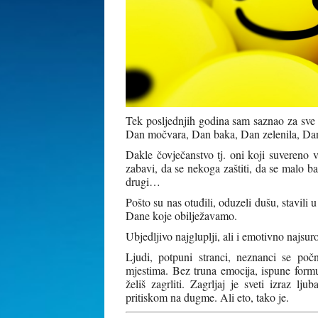
Tek posljednjih godina sam saznao za sve
Dan močvara, Dan baka, Dan zelenila, Dan
Dakle čovječanstvo tj. oni koji suvereno 
zabavi, da se nekoga zaštiti, da se malo 
drugi…
Pošto su nas otuđili, oduzeli dušu, stavili 
Dane koje obilježavamo.
Ubjedljivo najgluplji, ali i emotivno najsuro
Ljudi, potpuni stranci, neznanci se poč
mjestima. Bez truna emocija, ispune formu,
želiš zagrliti. Zagrljaj je sveti izraz lj
pritiskom na dugme. Ali eto, tako je.