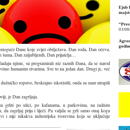
Ejub 
majst
“Pres
03/08
Agrom
godin
 moguće Dane koje svijet obilježava. Dan voda, Dan očeva,
 šuma, Dan zaljubljenih, Dan prijatelja…
vladaju njime, su programirali niz raznih Dana, da se narod
bavimo humanim stvarima. Sve to na jedan dan. Drugi je, već
u dužničko ropstvo, beskrajno iskoristili, onda su nam utrapili
viji, je Dan zagrljaja.
nu grliti po ulici, po kafanama, u parkovima, na radnim
 da zagrljaj prija i liječi. Pa valjda se grli samo onaj koga
ubavi i nije nikakva industrijska tvorevina koja se uključuje