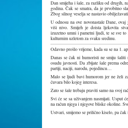
Dan smijeha i šale, za razliku od drugih, n
godina. Čak se smatra, da je prvobitno sl
Zbog silnog veselja se nastavio obilježavat
U odnosu na ove novonastale Dane, ovaj je
viši nivo. Smijeh je doista ljekovita s
izuzetno umni i pametni ljudi, te se sve t
kulturnim uzletom za svaku sredinu.
Odavno prošlo vrijeme, kada su se na 1. apr
Danas se čak ni humoristi ne smiju šaliti 
osudu javnosti. Da zbijate šale prema odre
partiji, naciji, narodu, pojedincu…
Malo se ljudi bavi humorom jer ne želi za
čuvara bilo kojeg interesa.
Zato se šale trebaju praviti samo na svoj ra
Svi će se sa uživanjem nasmijati. Usput ć
na račun njega i njegove bliske okoline. S
Ustvari, smijemo se prilično kiselo, pa čak i