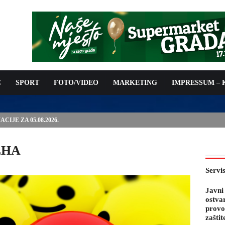
C
SPORT
FOTO/VIDEO
MARKETING
IMPRESSUM –
IJE ZA 05.08.2026.
EHA
Servi
Javni
ostva
provo
zaštit