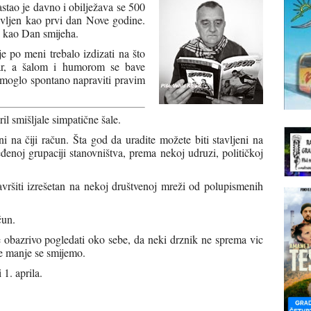
astao je davno i obilježava se 500
avljen kao prvi dan Nove godine.
i kao Dan smijeha.
 po meni trebalo izdizati na što
tvar, a šalom i humorom se bave
o moglo spontano napraviti pravim
il smišljale simpatične šale.
ni na čiji račun. Šta god da uradite možete biti stavljeni na
đenoj grupaciji stanovništva, prema nekoj udruzi, političkoj
vršiti izrešetan na nekoj društvenoj mreži od polupismenih
čun.
e obazrivo pogledati oko sebe, da neki drznik ne sprema vic
ve manje se smijemo.
 1. aprila.