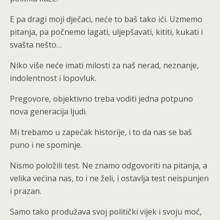
E pa dragi moji dječaci, neće to baš tako ići. Uzmemo
pitanja, pa počnemo lagati, uljepšavati, kititi, kukati i
svašta nešto…
Niko više neće imati milosti za naš nerad, neznanje,
indolentnost i lopovluk.
Pregovore, objektivno treba voditi jedna potpuno
nova generacija ljudi.
Mi trebamo u zapećak historije, i to da nas se baš
puno i ne spominje.
Nismo položili test. Ne znamo odgovoriti na pitanja, a
velika većina nas, to i ne želi, i ostavlja test neispunjen
i prazan.
Samo tako produžava svoj politički vijek i svoju moć,