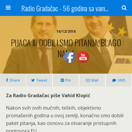
Radio Gradačac - 56 godina sa vama...
16/12/2016
PIJACA Ili DOBILI SMO PITANJA, BLAGO
NAMA
Share
Tweet
Pin
Mail
SMS
Za Radio Gradačac piše Vahid Klopić
Nakon svih ovih mučnih, teških, objektivno
promašenih godina u ovoj zemlji, konačno smo dobili
paket pitanja, kao osnovu za otvaranje pristupnih
pregovora EU.