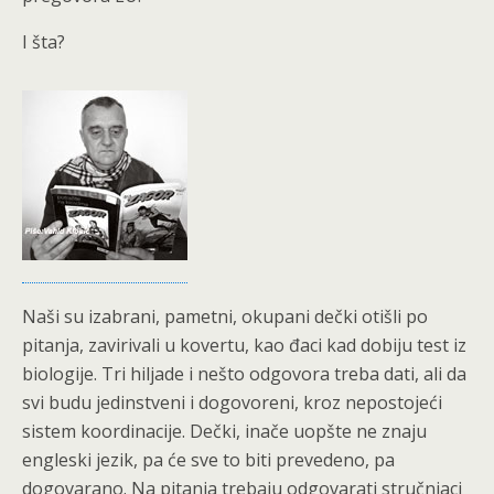
I šta?
Naši su izabrani, pametni, okupani dečki otišli po
pitanja, zavirivali u kovertu, kao đaci kad dobiju test iz
biologije. Tri hiljade i nešto odgovora treba dati, ali da
svi budu jedinstveni i dogovoreni, kroz nepostojeći
sistem koordinacije. Dečki, inače uopšte ne znaju
engleski jezik, pa će sve to biti prevedeno, pa
dogovarano. Na pitanja trebaju odgovarati stručnjaci