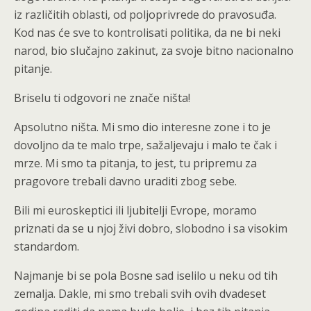
iz različitih oblasti, od poljoprivrede do pravosuđa.
Kod nas će sve to kontrolisati politika, da ne bi neki
narod, bio slučajno zakinut, za svoje bitno nacionalno
pitanje.
Briselu ti odgovori ne znače ništa!
Apsolutno ništa. Mi smo dio interesne zone i to je
dovoljno da te malo trpe, sažaljevaju i malo te čak i
mrze. Mi smo ta pitanja, to jest, tu pripremu za
pragovore trebali davno uraditi zbog sebe.
Bili mi euroskeptici ili ljubitelji Evrope, moramo
priznati da se u njoj živi dobro, slobodno i sa visokim
standardom.
Najmanje bi se pola Bosne sad iselilo u neku od tih
zemalja. Dakle, mi smo trebali svih ovih dvadeset