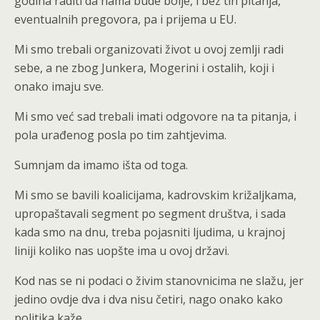
godina raditi da nama bude bolje, i bez tih pitanja,
eventualnih pregovora, pa i prijema u EU.
Mi smo trebali organizovati život u ovoj zemlji radi
sebe, a ne zbog Junkera, Mogerini i ostalih, koji i
onako imaju sve.
Mi smo već sad trebali imati odgovore na ta pitanja, i
pola urađenog posla po tim zahtjevima.
Sumnjam da imamo išta od toga.
Mi smo se bavili koalicijama, kadrovskim križaljkama,
upropaštavali segment po segment društva, i sada
kada smo na dnu, treba pojasniti ljudima, u krajnoj
liniji koliko nas uopšte ima u ovoj državi.
Kod nas se ni podaci o živim stanovnicima ne slažu, jer
jedino ovdje dva i dva nisu četiri, nago onako kako
politika kaže.