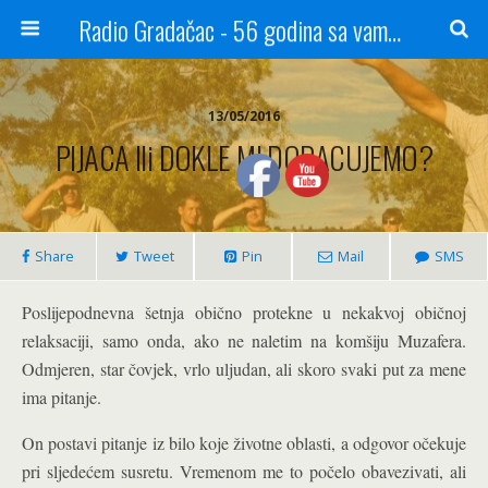
Radio Gradačac - 56 godina sa vama...
13/05/2016
PIJACA Ili DOKLE MI DOBACUJEMO?
Share
Tweet
Pin
Mail
SMS
Poslijepodnevna šetnja obično protekne u nekakvoj običnoj
relaksaciji, samo onda, ako ne naletim na komšiju Muzafera.
Odmjeren, star čovjek, vrlo uljudan, ali skoro svaki put za mene
ima pitanje.
On postavi pitanje iz bilo koje životne oblasti, a odgovor očekuje
pri sljedećem susretu. Vremenom me to počelo obavezivati, ali