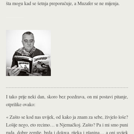
šta mogu kad se šetnja preporučuje, a Muzafer se ne mijenja.
………………..
I tako prije neki dan, skoro bez pozdrava, on mi postavi pitanje,
otprilike ovako:
« Zašto se kod nas uvijek, od kako ja znam za sebe, živjelo loše?
Lošije nego, eto recimo… u Njemačkoj. Zašto? Pa i mi smo puni
ruda, dobre zemlje, brda i dolova, rijeka i planina… a oni uvijek