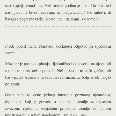
šest kopalja iznad nas. Već stotine godina je tako. Da li to ovi
naši glavni, i bivši i sadašnji, ne mogu
dobacit
k'o njihovi, ili
bacaju s pogrešne tačke. Nešto ima. Šta ti misliš o tome?»
……………………..
Prođe pored mene. Naravno, očekujući odgovor pri sljedećem
susretu.
Muzafer je postavio pitanje, djelomično i odgovorio na njega, ali
morao sam već nešto pronaći. Nešto, što bi to naše vječito, ali
baš vječito vrijeme u nekakvim reformama za bolji život, moglo
pojasniti.
Onda sam se sjetio jednog intervjua poznatog njemačkog
diplomate, koji je govorio o fenomenu zemlje sa najvećim
izvozom, riješenim socijalnim prilikama, zemlje sa punom
uposlenošću, visokim standardom i sve tako…naj.