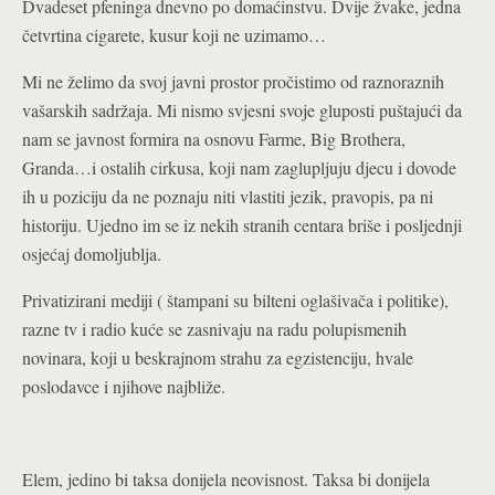
Dvadeset pfeninga dnevno po domaćinstvu. Dvije žvake, jedna
četvrtina cigarete, kusur koji ne uzimamo…
Mi ne želimo da svoj javni prostor pročistimo od raznoraznih
vašarskih sadržaja. Mi nismo svjesni svoje gluposti puštajući da
nam se javnost formira na osnovu Farme, Big Brothera,
Granda…i ostalih cirkusa, koji nam zaglupljuju djecu i dovode
ih u poziciju da ne poznaju niti vlastiti jezik, pravopis, pa ni
historiju. Ujedno im se iz nekih stranih centara briše i posljednji
osjećaj domoljublja.
Privatizirani mediji ( štampani su bilteni oglašivača i politike),
razne tv i radio kuće se zasnivaju na radu polupismenih
novinara, koji u beskrajnom strahu za egzistenciju, hvale
poslodavce i njihove najbliže.
Elem, jedino bi taksa donijela neovisnost. Taksa bi donijela