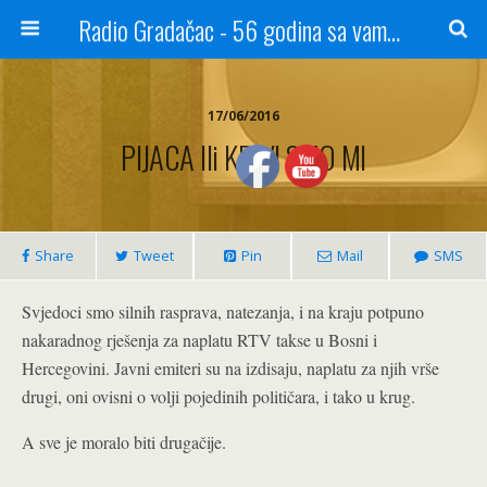
Radio Gradačac - 56 godina sa vama...
17/06/2016
PIJACA Ili KRIVI SMO MI
Share
Tweet
Pin
Mail
SMS
Svjedoci smo silnih rasprava, natezanja, i na kraju potpuno
nakaradnog rješenja za naplatu RTV takse u Bosni i
Hercegovini. Javni emiteri su na izdisaju, naplatu za njih vrše
drugi, oni ovisni o volji pojedinih političara, i tako u krug.
A sve je moralo biti drugačije.