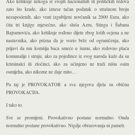
Ako kritikuje nekoga iz svojih nacionalnih ili političkih redova
zato što krade, ako iznese tačan podatak o strašnom broju
nezaposlenih, ako vrati izgubljeni novčanik sa 2000 Eura, ako
čita tri knjige mjesečno, ako sluša Azru, Stinga i Šabana
Bajramovića, ako kritikuje rođeno dijete zbog loših ocjena a ne
nastavnika, ako prizna da je vozio brže od ograničenja, ako
prijavi da mu komšija baca smeće u šumu, ako redovno plaća
komunalije i struju, ako za pojedince iz svog naroda kaže da su
kriminalci ili zločinci, ako za učinjeno ne traži ništa osim
osmijeha, ako nikome ne daje mito…
Pa taj je PROVOKATOR a sva njegova djela su obična
PROVOKACIJA.
I tako to.
Sve se promijeni. Provokativno postane normalno. Onda
normalno postane provokativno. Nigdje obrazovanja ni pameti.