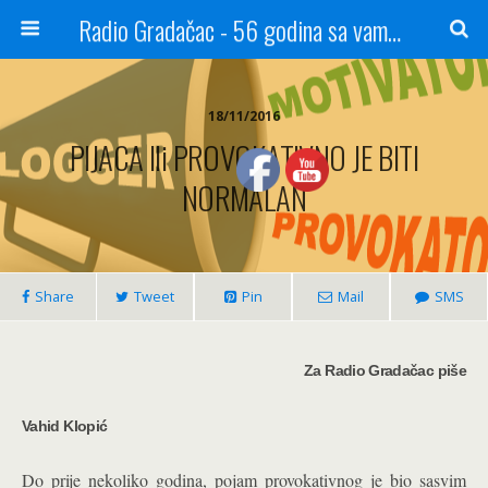
Radio Gradačac - 56 godina sa vama...
18/11/2016
PIJACA Ili PROVOKATIVNO JE BITI
NORMALAN
Share
Tweet
Pin
Mail
SMS
Za Radio Gradačac piše
Vahid Klopić
Do prije nekoliko godina, pojam provokativnog je bio sasvim