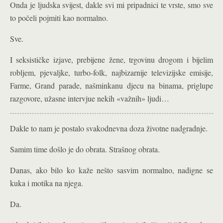
Onda je ljudska svijest, dakle svi mi pripadnici te vrste, smo sve
to počeli pojmiti kao normalno.
Sve.
I seksističke izjave, prebijene žene, trgovinu drogom i bijelim
robljem, pjevaljke, turbo-folk, najbizarnije televizijske emisije,
Farme, Grand parade, našminkanu djecu na binama, priglupe
razgovore, užasne intervjue nekih «važnih» ljudi…
Dakle to nam je postalo svakodnevna doza životne nadgradnje.
Samim time došlo je do obrata. Strašnog obrata.
Danas, ako bilo ko kaže nešto sasvim normalno, nadigne se
kuka i motika na njega.
Da.