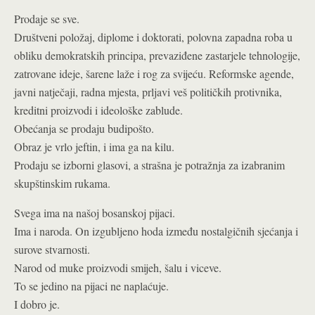
Prodaje se sve.
Društveni položaj, diplome i doktorati, polovna zapadna roba u
obliku demokratskih principa, prevaziđene zastarjele tehnologije,
zatrovane ideje, šarene laže i rog za svijeću. Reformske agende,
javni natječaji, radna mjesta, prljavi veš političkih protivnika,
kreditni proizvodi i ideološke zablude.
Obećanja se prodaju budipošto.
Obraz je vrlo jeftin, i ima ga na kilu.
Prodaju se izborni glasovi, a strašna je potražnja za izabranim
skupštinskim rukama.
Svega ima na našoj bosanskoj pijaci.
Ima i naroda. On izgubljeno hoda između nostalgičnih sjećanja i
surove stvarnosti.
Narod od muke proizvodi smijeh, šalu i viceve.
To se jedino na pijaci ne naplaćuje.
I dobro je.