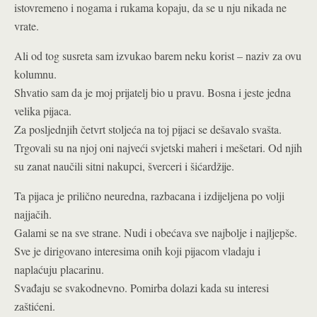
istovremeno i nogama i rukama kopaju, da se u nju nikada ne
vrate.
Ali od tog susreta sam izvukao barem neku korist – naziv za ovu
kolumnu.
Shvatio sam da je moj prijatelj bio u pravu. Bosna i jeste jedna
velika pijaca.
Za posljednjih četvrt stoljeća na toj pijaci se dešavalo svašta.
Trgovali su na njoj oni najveći svjetski maheri i mešetari. Od njih
su zanat naučili sitni nakupci, šverceri i šićardžije.
Ta pijaca je prilično neuredna, razbacana i izdijeljena po volji
najjačih.
Galami se na sve strane. Nudi i obećava sve najbolje i najljepše.
Sve je dirigovano interesima onih koji pijacom vladaju i
naplaćuju placarinu.
Svađaju se svakodnevno. Pomirba dolazi kada su interesi
zaštićeni.