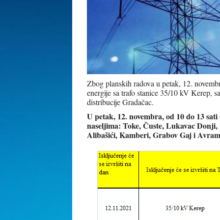
Zbog planskih radova u petak, 12. novembra
energije sa trafo stanice 35/10 kV Kerep, s
distribucije Gradačac.
U petak, 12. novembra,
od 10 do 13 sati
naseljima: Toke, Čuste, Lukavac Donji,
Alibašići, Kamberi, Grabov Gaj i Avra