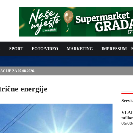
C
SPORT
FOTO/VIDEO
MARKETING
IMPRESSUM –
ISAN UGOVOR: 6,9 MILIONA KM ZA VODOSNABDIJEVANJE
trične energije
Servi
VLAD
milio
06/08