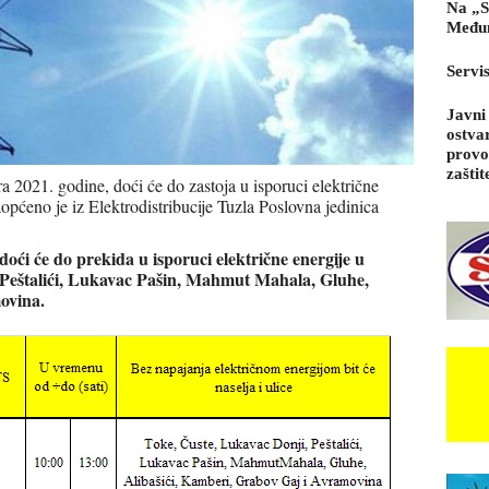
Na „S
Međun
Servi
Javni
ostva
provo
zaštit
 2021. godine, doći će do zastoja u isporuci električne
aopćeno je iz Elektrodistribucije Tuzla Poslovna jedinica
 doći će do prekida u isporuci električne energije u
 Peštalići, Lukavac Pašin, Mahmut Mahala, Gluhe,
movina
.