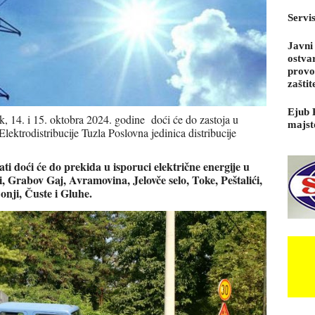
Servi
Javni
ostva
provo
zaštit
Ejub 
k, 14. i 15. oktobra 2024. godine doći će do zastoja u
majst
Elektrodistribucije Tuzla Poslovna jedinica distribucije
ti doći će do prekida u isporuci električne energije u
, Grabov Gaj, Avramovina, Jelovče selo, Toke, Peštalići,
ji, Čuste i Gluhe.