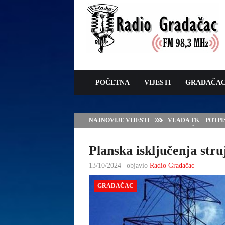
POČETNA
VIJESTI
GRADAČA
NAJNOVIJE VIJESTI
VLADA TK – POTP
GRADAČCA
Planska isključenja struj
13/10/2024 | objavio
Radio Gradačac
GRADAČAC