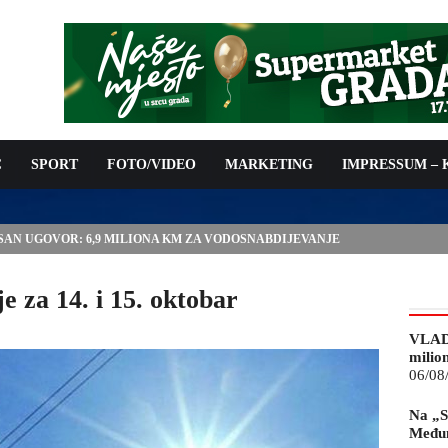
C
SPORT
FOTO/VIDEO
MARKETING
IMPRESSUM –
ISAN UGOVOR: 6,9 MILIONA KM ZA VODOSNABDIJEVANJE
e za 14. i 15. oktobar
VLAD
milio
06/08
Na „S
Međun