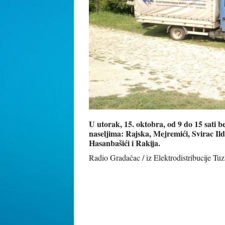
U utorak, 15. oktobra, od 9 do 15 sati b
naseljima: Rajska, Mejremići, Svirac Il
Hasanbašići i Rakija.
Radio Gradačac / iz Elektrodistribucije T