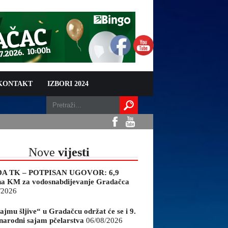
 KONTAKT
IZBORI 2024
Nove
vijesti
A TK – POTPISAN UGOVOR: 6,9
na KM za vodosnabdijevanje Gradačca
/2026
ajmu šljive“ u Gradačcu održat će se i 9.
arodni sajam pčelarstva
06/08/2026