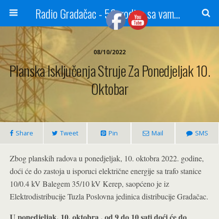
Radio Gradačac - 56 godina sa vama...
08/10/2022
Planska Isključenja Struje Za Ponedjeljak 10.
Oktobar
Share
Tweet
Pin
Mail
SMS
Zbog planskih radova u ponedjeljak, 10. oktobra 2022. godine,
doći će do zastoja u isporuci električne energije sa trafo stanice
10/0.4 kV Balegem 35/10 kV Kerep, saopćeno je iz
Elektrodistribucije Tuzla Poslovna jedinica distribucije Gradačac.
U ponedjeljak, 10. oktobra , od 9 do 10 sati doći će do