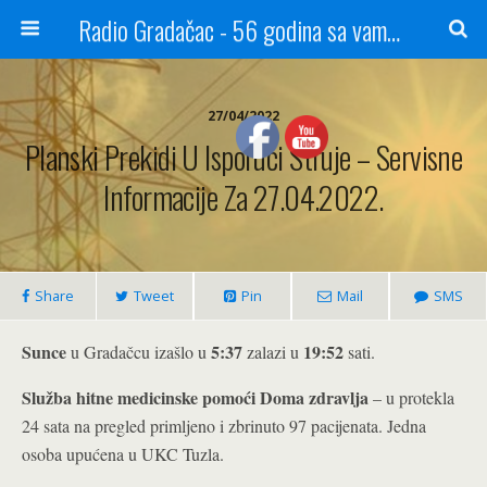
Radio Gradačac - 56 godina sa vama...
27/04/2022
Planski Prekidi U Isporuci Struje – Servisne
Informacije Za 27.04.2022.
Share
Tweet
Pin
Mail
SMS
Sunce
5:37
19:52
u Gradačcu izašlo u
zalazi u
sati.
Služba hitne medicinske pomoći Doma zdravlja
– u protekla
24 sata na pregled primljeno i zbrinuto 97 pacijenata. Jedna
osoba upućena u UKC Tuzla.