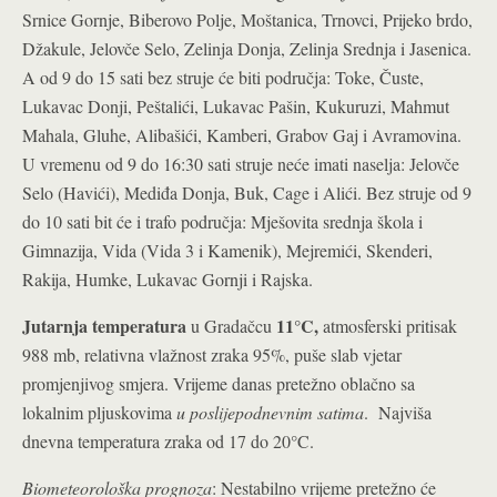
Srnice Gornje, Biberovo Polje, Moštanica, Trnovci, Prijeko brdo,
Džakule, Jelovče Selo, Zelinja Donja, Zelinja Srednja i Jasenica.
A od 9 do 15 sati bez struje će biti područja: Toke, Čuste,
Lukavac Donji, Peštalići, Lukavac Pašin, Kukuruzi, Mahmut
Mahala, Gluhe, Alibašići, Kamberi, Grabov Gaj i Avramovina.
U vremenu od 9 do 16:30 sati struje neće imati naselja: Jelovče
Selo (Havići), Mediđa Donja, Buk, Cage i Alići. Bez struje od 9
do 10 sati bit će i trafo područja: Mješovita srednja škola i
Gimnazija, Vida (Vida 3 i Kamenik), Mejremići, Skenderi,
Rakija, Humke, Lukavac Gornji i Rajska.
Jutarnja temperatura
11°C
,
u Gradačcu
atmosferski pritisak
988 mb, relativna vlažnost zraka 95%, puše slab vjetar
promjenjivog smjera. Vrijeme danas pretežno oblačno sa
lokalnim pljuskovima
u poslijepodnevnim satima
.
Najviša
dnevna temperatura zraka od 17 do 20°C.
Biometeorološka prognoza
: Nestabilno vrijeme pretežno će