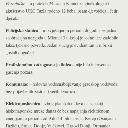
Porodilište
– u protekla 24 sata u Klinici za ginekologiju i
akušerstvo UKC Tuzla rođeno 12 beba, osam djevojčica i četiri
dječaka.
Policijska stanica
– u izvještajnom periodu dogodila se jedna
saobraćajna nezgoda u Mionici 3 u kojoj je jedno lice zadobilo
lakše tjelesne povrede. Jedan slučaj je evidentiran u rubriku
„ostali događaji“.
Profesionalna vatrogasna jedinica
– nije bilo intervencija
gašenja požara.
Komunalac
– redovno vodosnabdijevanje gradskog vodovoda
bez prijavljenih zastoja i većih kvarova.
Elektroposlovnica
– zbog planskih radova na sanaciji
niskonaponske mreže danas će bez napajanja električnom
energijom u periodu od 9 do 14 biti naselja: Kerep (Osinjaci i
Fazlići), Srnice Donje, Vučkovci, Hrgovi Donji, Ormanica,