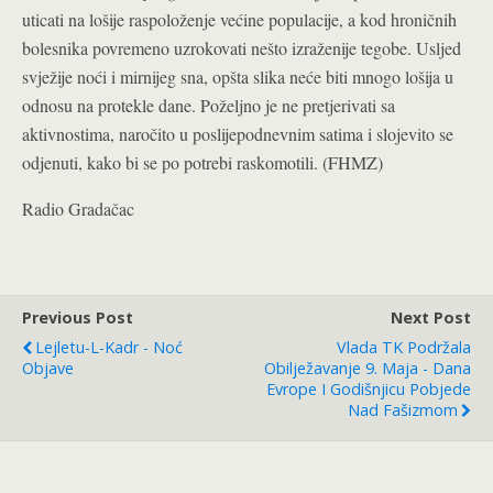
uticati na lošije raspoloženje većine populacije, a kod hroničnih
bolesnika povremeno uzrokovati nešto izraženije tegobe. Usljed
svježije noći i mirnijeg sna, opšta slika neće biti mnogo lošija u
odnosu na protekle dane. Poželjno je ne pretjerivati sa
aktivnostima, naročito u poslijepodnevnim satima i slojevito se
odjenuti, kako bi se po potrebi raskomotili. (FHMZ)
Radio Gradačac
Previous Post
Next Post
Lejletu-L-Kadr - Noć
Vlada TK Podržala
Objave
Obilježavanje 9. Maja - Dana
Evrope I Godišnjicu Pobjede
Nad Fašizmom