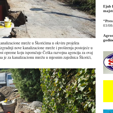
Ejub 
majst
“Pres
03/08
Agrom
godin
kanalizacione mreže u Škorićima u okviru projekta
gradnji nove kanalizacione mreže i proširenja postojeće u
ost opreme koju isporučuje Češka razvojna agencija za ovaj
ena je za kanalizacionu mrežu u mjesnim zajednica Škorići,