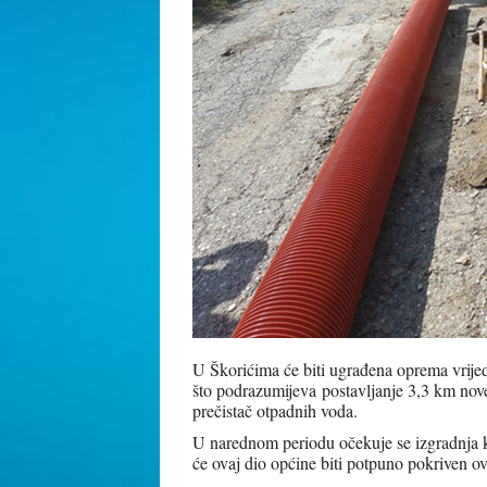
U Škorićima će biti ugrađena oprema vrij
što podrazumijeva postavljanje 3,3 km nove
prečistač otpadnih voda.
U narednom periodu očekuje se izgradnja
će ovaj dio općine biti potpuno pokriven o