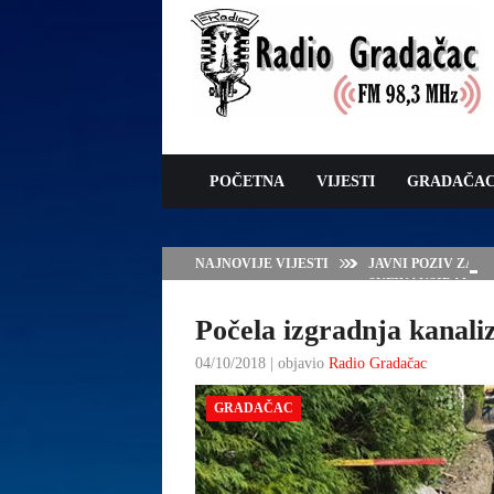
POČETNA
VIJESTI
GRADAČA
NAJNOVIJE VIJESTI
JAVNI POZIV ZA 
SUFINANSIRANJE
ZAŠTITE OVACA I
Počela izgradnja kanali
04/10/2018 | objavio
Radio Gradačac
GRADAČAC