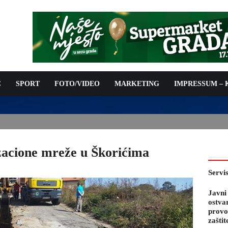
C
SPORT
FOTO/VIDEO
MARKETING
IMPRESSUM –
PODNOŠENJE ZAHTJEVA ZA OSTVARIVANJE PRAVA NA
 TROŠKOVA PROVOĐENJA PROGRAMA PREVENTIVNIH MJERA
 KOZA
zacione mreže u Škorićima
Servi
Javni
ostva
provo
zaštit