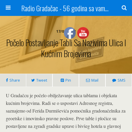
Radio Gradačac - 56 godina sa vama...
17/02/2022
Počelo Postavljanje Tabli Sa Nazivima Ulica I
Kućnim Brojevima
Share
Tweet
Pin
Mail
SMS
U Gradačcu je počelo obilježavanje ulica tablama i objekata
kućnim brojevima. Radi se o uspostavi Adresnog registra,
saznajemo od Ferida Durmiševića pomoćnika gradonačelnika za
geoetske i imovinsko pravne poslove. Prve table i pločice su
postavljene na zgradi gradske uprave i bivšeg hotela u glavnoj