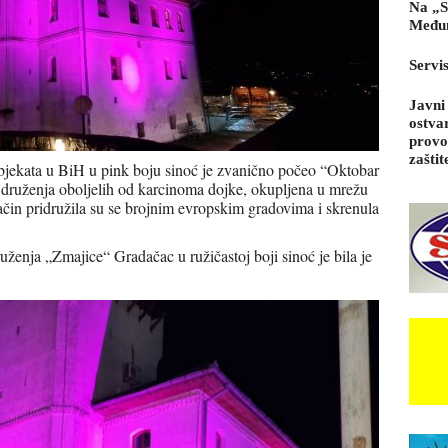
Na „S
Međun
Servi
Javni
ostva
provo
zaštit
bjekata u BiH u pink boju sinoć je zvanično počeo “Oktobar
druženja oboljelih od karcinoma dojke, okupljena u mrežu
čin pridružila su se brojnim evropskim gradovima i skrenula
.
uženja „Zmajice“ Gradačac u ružičastoj boji sinoć je bila je