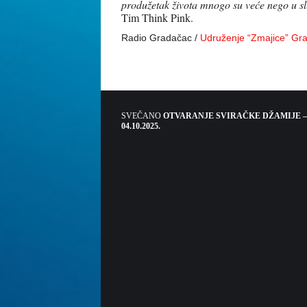
produžetak života mnogo su veće nego u slu
Tim Think Pink.
Radio Gradačac /
Udruženje “Zmajice” Gr
SVEČANO
OTVARANJE SVIRAČKE DŽAMIJE –
04.10.2025.