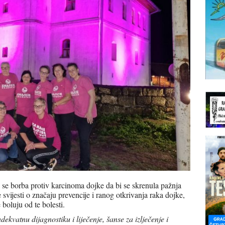
se borba protiv karcinoma dojke da bi se skrenula pažnja
e svijesti o značaju prevencije i ranog otkrivanja raka dojke,
boluju od te bolesti.
dekvatnu dijagnostiku i liječenje, šanse za izlječenje i