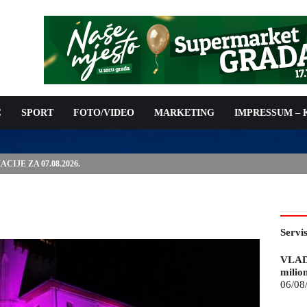
C
SPORT
FOTO/VIDEO
MARKETING
IMPRESSUM –
ISAN UGOVOR: 6,9 MILIONA KM ZA VODOSNABDIJEVANJE
Servi
VLAD
milio
06/08