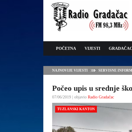
POČETNA
VIJESTI
GRADAČA
NAJNOVIJE VIJESTI
JAVNI POZIV ZA 
SUFINANSIRANJE
ZAŠTITE OVACA I
Počeo upis u srednje ško
07/06/2019 | objavio
Radio Gradačac
TUZLANSKI KANTON