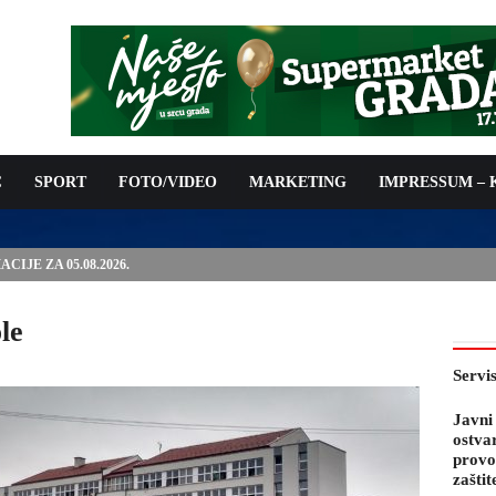
C
SPORT
FOTO/VIDEO
MARKETING
IMPRESSUM –
PODNOŠENJE ZAHTJEVA ZA OSTVARIVANJE PRAVA NA
 TROŠKOVA PROVOĐENJA PROGRAMA PREVENTIVNIH MJERA
 KOZA
le
Servi
Javni
ostva
provo
zaštit