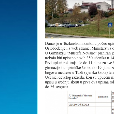
Danas je u Tuzlanskom kantonu počeo upis
Oslobođenje i a web stranici Ministarstva
U Gimnaziju “Mustafa Novalić” planiran je
trebalo biti upisano novih 350 učenika u 14 
Prvi upisni rok trajat će do 11. juna za sve 
gimnazije i umjetničke škole, do 19. juna z
begovu medresu u Tuzli (vjerska škola) ter
Učenici devetog razreda, koji su upućeni na 
upišu u srednju školu u prva dva upisna rok
do 25. avgusta.