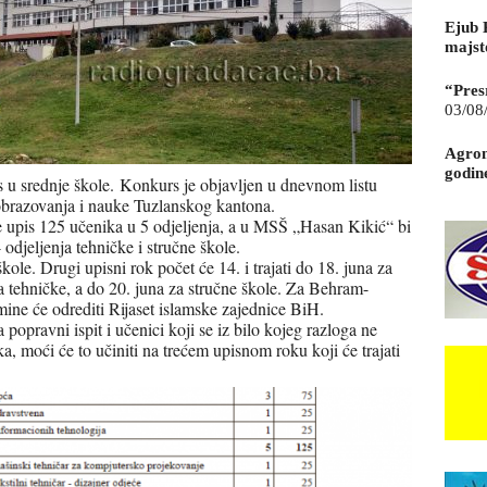
Ejub 
majst
“Pres
03/08
Agrom
godin
 u srednje škole.
Konkurs je objavljen u dnevnom listu
 obrazovanja i nauke Tuzlanskog kantona.
 upis 125 učenika u 5 odjeljenja, a u MSŠ „Hasan Kikić“ bi
odjeljenja tehničke i stručne škole.
škole. Drugi upisni rok počet će 14. i trajati do 18. juna za
a tehničke, a do 20. juna za stručne škole. Za Behram-
mine će odrediti Rijaset islamske zajednice BiH.
popravni ispit i učenici koji se iz bilo kojeg razloga ne
a, moći će to učiniti na trećem upisnom roku koji će trajati