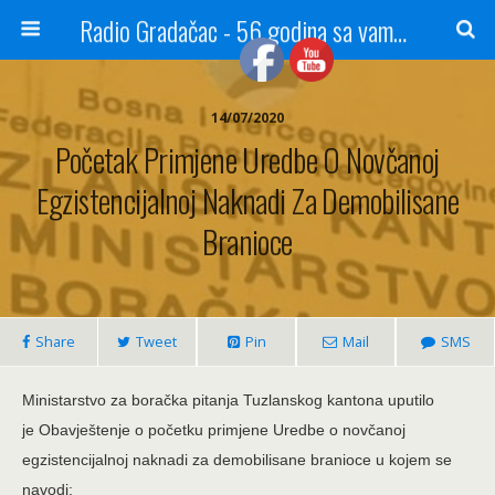
Radio Gradačac - 56 godina sa vama...
14/07/2020
Početak Primjene Uredbe O Novčanoj
Egzistencijalnoj Naknadi Za Demobilisane
Branioce
Share
Tweet
Pin
Mail
SMS
Ministarstvo za boračka pitanja Tuzlanskog kantona uputilo
je Obavještenje o početku primjene Uredbe o novčanoj
egzistencijalnoj naknadi za demobilisane branioce u kojem se
navodi: