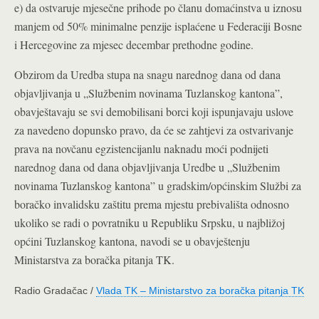
e) da ostvaruje mjesečne prihode po članu domaćinstva u iznosu
manjem od 50% minimalne penzije isplaćene u Federaciji Bosne
i Hercegovine za mjesec decembar prethodne godine.
Obzirom da Uredba stupa na snagu narednog dana od dana
objavljivanja u „Službenim novinama Tuzlanskog kantona”,
obavještavaju se svi demobilisani borci koji ispunjavaju uslove
za navedeno dopunsko pravo, da će se zahtjevi za ostvarivanje
prava na novčanu egzistencijanlu naknadu moći podnijeti
narednog dana od dana objavljivanja Uredbe u „Službenim
novinama Tuzlanskog kantona” u gradskim/općinskim Službi za
boračko invalidsku zaštitu prema mjestu prebivališta odnosno
ukoliko se radi o povratniku u Republiku Srpsku, u najbližoj
općini Tuzlanskog kantona, navodi se u obavještenju
Ministarstva za boračka pitanja TK.
Radio Gradačac /
Vlada TK – Ministarstvo za boračka pitanja TK