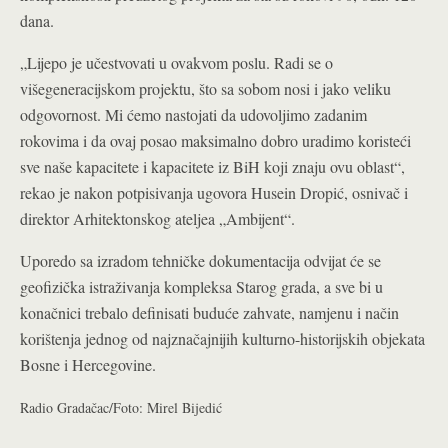
dana.
„Lijepo je učestvovati u ovakvom poslu. Radi se o
višegeneracijskom projektu, što sa sobom nosi i jako veliku
odgovornost. Mi ćemo nastojati da udovoljimo zadanim
rokovima i da ovaj posao maksimalno dobro uradimo koristeći
sve naše kapacitete i kapacitete iz BiH koji znaju ovu oblast“,
rekao je nakon potpisivanja ugovora Husein Dropić, osnivač i
direktor Arhitektonskog ateljea „Ambijent“.
Uporedo sa izradom tehničke dokumentacija odvijat će se
geofizička istraživanja kompleksa Starog grada, a sve bi u
konačnici trebalo definisati buduće zahvate, namjenu i način
korištenja jednog od najznačajnijih kulturno-historijskih objekata
Bosne i Hercegovine.
Radio Gradačac/Foto: Mirel Bijedić