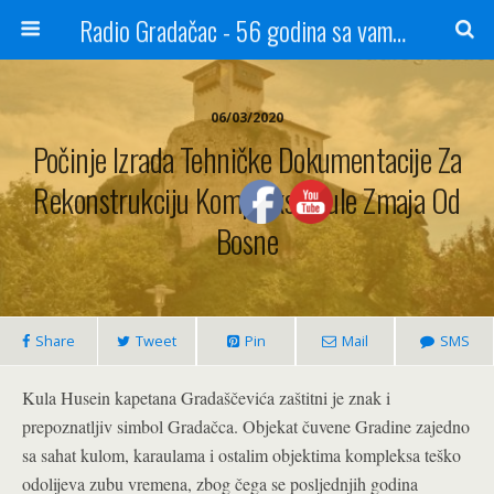
Radio Gradačac - 56 godina sa vama...
06/03/2020
Počinje Izrada Tehničke Dokumentacije Za
Rekonstrukciju Kompleksa Kule Zmaja Od
Bosne
Share
Tweet
Pin
Mail
SMS
Kula Husein kapetana Gradaščevića zaštitni je znak i
prepoznatljiv simbol Gradačca. Objekat čuvene Gradine zajedno
sa sahat kulom, karaulama i ostalim objektima kompleksa teško
odolijeva zubu vremena, zbog čega se posljednjih godina