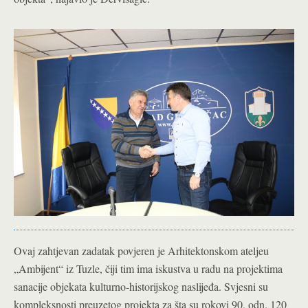
Ovaj zahtjevan zadatak povjeren je Arhitektonskom ateljeu
„Ambijent“ iz Tuzle, čiji tim ima iskustva u radu na projektima
sanacije objekata kulturno-historijskog naslijeđa. Svjesni su
kompleksnosti preuzetog projekta za šta su rokovi 90, odn. 120