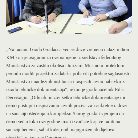
„Na računu Grada Gradačca već se duže vremena nalazi milion
KM koji je osiguran za ove namjene iz sredstava federalnog
Ministarstva za zaštitu okoliša i turizam. Mi smo u proteklom
periodu uradili projektni zadatak i pribavili potrebne saglasnosti i
Ministarstva i nadležnih institucija i raspisali javnu nabavku za
izradu tehničke dokumentacija“, rekao je gradonačelnik Edis
Dervišagić. „Odmah po završetku tehničke dokumentacije mi
ćemo pristupiti raspisivanju javnih poziva za konkretne radove
na sanaciji oštećenja u kompleksu Starog grada i vjerujem da
ćemo već u toku ove godine imati izvođače koji će raditi na
sanaciji bedema, sahat kule, onih najugroženijih dijelova
objekta“, najavio je Dervišagić.