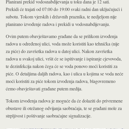
Planirani prekid vodosnabdijevanja u toku dana je 12 sati.
Prekidi će trajati od 07:00 do 19:00 svaki radni dan uključujući i
subotu. Tokom vjerskih i državnih praznika, te nedjeljom nije
planirano izvođenje radova i prekidi u vodosnabdijevanju.
Ovim putem obavještavamo građane da se prilikom izvođenja
radova u određenoj ulici, voda može koristiti kao tehnička (nije
za piće) do završetka radova u datoj ulici. Nakon završetka
radova u svakoj ulici, vršit će se ispitivanje i ispiranje cjevovoda,
te dezinfekcija nakon čega će se voda ponovo moći koristiti za
piće. O detaljima daljih radova, kao i ulica u kojima se voda neće
moći koristiti za piće tokom izvođenja radova, blagovremeno
ćemo obavještavati građane putem medija.
Tokom izvođenja radova je moguće da će dolaziti do privremene
obustave ili otežanog odvijanja saobraćaja, te se građani mole za
strpljivost i poštivanje saobraćajne signalizacije.