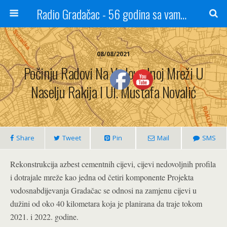
Radio Gradačac - 56 godina sa vama...
08/08/2021
Počinju Radovi Na Vodovodnoj Mreži U
Naselju Rakija I Ul. Mustafa Novalić
Share
Tweet
Pin
Mail
SMS
Rekonstrukcija azbest cementnih cijevi, cijevi nedovoljnih profila
i dotrajale mreže kao jedna od četiri komponente Projekta
vodosnabdijevanja Gradačac se odnosi na zamjenu cijevi u
dužini od oko 40 kilometara koja je planirana da traje tokom
2021. i 2022. godine.