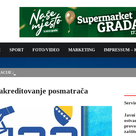
C
SPORT
FOTO/VIDEO
MARKETING
IMPRESSUM –
IJE ZA 05.08.2026.
 akreditovanje posmatrača
Servi
Javni
ostva
provo
zaštit