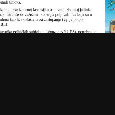
bilnih timova.
jekt podnese izbornoj komisiji u osnovnoj izbornoj jedinici
a, smatrat će se važećim ako su ga potpisala lica koja su u
dena kao lica ovlaštena za zastupanje i čiji je potpis
 BiH.
tavnika političkih subjekata (obrazac AP-1-PS), potrebno je
trača koja sadrži: ime i prezime, broj važeće lične karte i
a ponašanja sa potpisanom izjavom o poštivanju tajnosti
 (AP-1-IP) .
čkih subjekata i obrazac pravila ponašanja i izjava o
ti na stranici CIK-a BiH.
predložite mogu biti samo lica koja su državljani BiH i
borima
borima odbijena ili je njegovo ime naknadno skinuto sa
rane rada u biračkom odboru u Centru za birački spisak