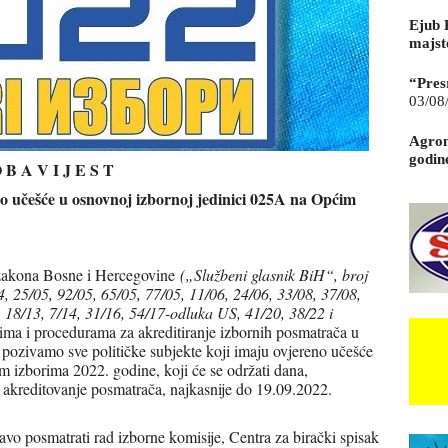
Ejub 
majst
“Pres
03/08
Agrom
godin
 B A V I J E S T
no učešće u osnovnoj izbornoj jedinici 025A na Općim
g zakona Bosne i Hercegovine
(„Službeni glasnik BiH“, broj
4, 25/05, 92/05, 65/05, 77/05, 11/06, 24/06, 33/08, 37/08,
18/13, 7/14, 31/16, 54/17-odluka US, 41/20, 38/22 i
tima i procedurama za akreditiranje izbornih posmatrača u
, pozivamo sve političke subjekte koji imaju ovjereno učešće
 izborima 2022. godine, koji će se održati dana,
 akreditovanje posmatrača, najkasnije do 19.09.2022.
avo posmatrati rad izborne komisije, Centra za birački spisak