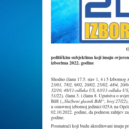
O
političkim subjektima koji imaju ovjere
izborima 2022. godine
Shodno članu 17.5. stav 1, 4 i 5 Izborno
23/01, 7/02, 9/02, 20/02, 25/02, 4/04, 20/0
32/10, 48/11-odluka US, 63/11-odluka US, 
51/22),
članu 3. i članu 8. Uputstva o uvje
BiH
(„Službeni glasnik BiH“, broj 27/22)
u osnovnoj izbornoj jedinici 025A na Općim
02.10.2022. godine, da podnesu zahtjev za
godine.
Posmatrači koji budu akreditovani imaju pr