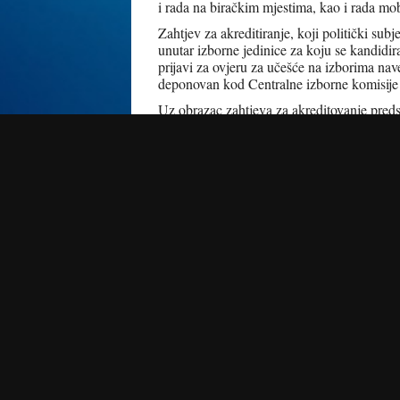
i rada na biračkim mjestima, kao i rada mo
Zahtjev za akreditiranje, koji politički sub
unutar izborne jedinice za koju se kandidir
prijavi za ovjeru za učešće na izborima nave
deponovan kod Centralne izborne komisije
Uz obrazac zahtjeva za akreditovanje preds
dostaviti popunjenu listu predloženih posma
jedinstveni matični broj, te obrazac pravil
glasanja za svakog predloženog posmatrača
Zahtjev za akreditiranje predstavnika politi
poštivanju tajnosti glasanja se može preuze
Također obaviještavamo da posmatrači koje 
koja su punoljetna.
Akreditirani posmatrača ne može biti lice:
– koje je kandidat na predstojećim iz
– čija je kandidatura na predstojećim iz
liste kandidata
– kojem je CIK BiH izrekla sankciju zab
ili u Izbornoj komisiji