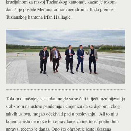
krucijalnom za razvoj Tuzlanskog kantona“, kazao je tokom
današnje posjete Međunarodnom aerodromu Tuzla premijer
Tuzlanskog kantona Irfan Halilagić.
Tokom današnjeg sastanka mogle su se čuti i riječi razumijevanja
s obzirom na uslove pandemije i činjenicu da se dijelom i zbog
takvih uslova, mogao očekivati pad u poslovanju. Ali to ni u
kojem smislu ne može biti opravdanje za inertnost prethodnih
uprava, rečeno je danas. Ono što ohrabruje jeste iskazana