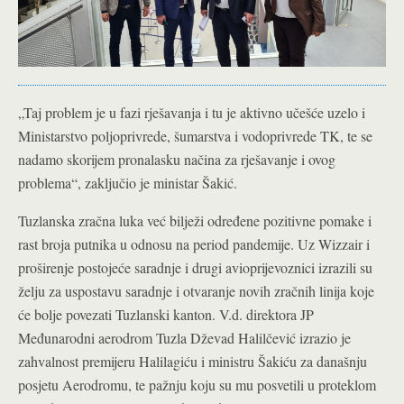
„Taj problem je u fazi rješavanja i tu je aktivno učešće uzelo i
Ministarstvo poljoprivrede, šumarstva i vodoprivrede TK, te se
nadamo skorijem pronalasku načina za rješavanje i ovog
problema“, zaključio je ministar Šakić.
Tuzlanska zračna luka već bilježi određene pozitivne pomake i
rast broja putnika u odnosu na period pandemije. Uz Wizzair i
proširenje postojeće saradnje i drugi avioprijevoznici izrazili su
želju za uspostavu saradnje i otvaranje novih zračnih linija koje
će bolje povezati Tuzlanski kanton. V.d. direktora JP
Međunarodni aerodrom Tuzla Dževad Halilčević izrazio je
zahvalnost premijeru Halilagiću i ministru Šakiću za današnju
posjetu Aerodromu, te pažnju koju su mu posvetili u proteklom