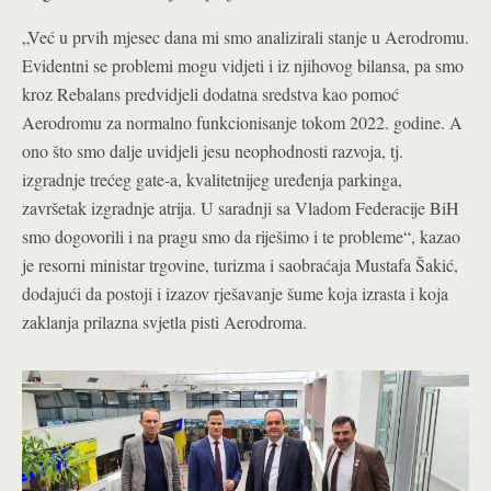
„Već u prvih mjesec dana mi smo analizirali stanje u Aerodromu.
Evidentni se problemi mogu vidjeti i iz njihovog bilansa, pa smo
kroz Rebalans predvidjeli dodatna sredstva kao pomoć
Aerodromu za normalno funkcionisanje tokom 2022. godine. A
ono što smo dalje uvidjeli jesu neophodnosti razvoja, tj.
izgradnje trećeg gate-a, kvalitetnijeg uređenja parkinga,
završetak izgradnje atrija. U saradnji sa Vladom Federacije BiH
smo dogovorili i na pragu smo da riješimo i te probleme“, kazao
je resorni ministar trgovine, turizma i saobraćaja Mustafa Šakić,
dodajući da postoji i izazov rješavanje šume koja izrasta i koja
zaklanja prilazna svjetla pisti Aerodroma.