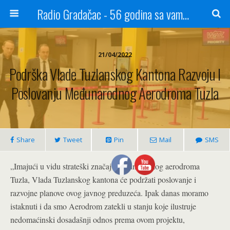
Radio Gradačac - 56 godina sa vama...
21/04/2022
Podrška Vlade Tuzlanskog Kantona Razvoju I
Poslovanju Međunarodnog Aerodroma Tuzla
Share
Tweet
Pin
Mail
SMS
„Imajući u vidu strateški značaj Međunarodnog aerodroma
Tuzla, Vlada Tuzlanskog kantona će podržati poslovanje i
razvojne planove ovog javnog preduzeća. Ipak danas moramo
istaknuti i da smo Aerodrom zatekli u stanju koje ilustruje
nedomaćinski dosadašnji odnos prema ovom projektu,