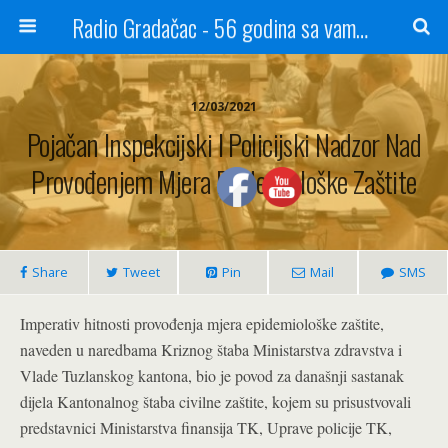
Radio Gradačac - 56 godina sa vama...
12/03/2021
Pojačan Inspekcijski I Policijski Nadzor Nad
Provođenjem Mjera Epidemiološke Zaštite
Share
Tweet
Pin
Mail
SMS
Imperativ hitnosti provođenja mjera epidemiološke zaštite,
naveden u naredbama Kriznog štaba Ministarstva zdravstva i
Vlade Tuzlanskog kantona, bio je povod za današnji sastanak
dijela Kantonalnog štaba civilne zaštite, kojem su prisustvovali
predstavnici Ministarstva finansija TK, Uprave policije TK,