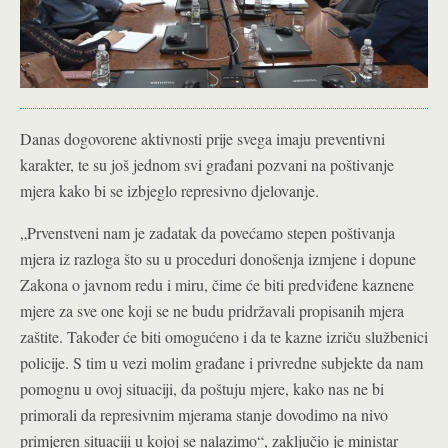
Danas dogovorene aktivnosti prije svega imaju preventivni
karakter, te su još jednom svi građani pozvani na poštivanje
mjera kako bi se izbjeglo represivno djelovanje.
„Prvenstveni nam je zadatak da povećamo stepen poštivanja
mjera iz razloga što su u proceduri donošenja izmjene i dopune
Zakona o javnom redu i miru, čime će biti predviđene kaznene
mjere za sve one koji se ne budu pridržavali propisanih mjera
zaštite. Također će biti omogućeno i da te kazne izriču službenici
policije. S tim u vezi molim građane i privredne subjekte da nam
pomognu u ovoj situaciji, da poštuju mjere, kako nas ne bi
primorali da represivnim mjerama stanje dovodimo na nivo
primjeren situaciji u kojoj se nalazimo“, zaključio je ministar