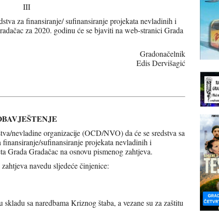
III
stva za finansiranje/ sufinansiranje projekata nevladinih i
radačac za 2020. godinu će se bjaviti na web-stranici Grada
Gradonačelnik
Edis Dervišagić
OBAVJEŠTENJE
uštva/nevladine organizacije (OCD/NVO) da će se sredstva sa
inansiranje/sufinansiranje projekata nevladinih i
žeta Grada Gradačac na osnovu pismenog zahtjeva.
htjeva navedu sljedeće činjenice:
 u skladu sa naredbama Kriznog štaba, a vezane su za zaštitu