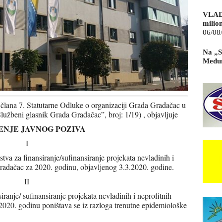
VLAD
milio
06/08
Na „S
Međun
lana 7. Statutarne Odluke o organizaciji Grada Gradačac u
žbeni glasnik Grada Gradačac”, broj: 1/19) , objavljuje
ENJE JAVNOG POZIVA
I
tva za finansiranje/sufinansiranje projekata nevladinih i
Gradačac za 2020. godinu, objavljenog 3.3.2020. godine.
II
iranje/ sufinansiranje projekata nevladinih i neprofitnih
2020. godinu poništava se iz razloga trenutne epidemiološke