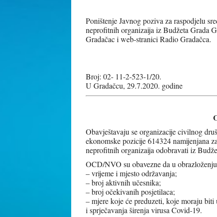
Poništenje Javnog poziva za raspodjelu sred
neprofitnih organizaija iz Budžeta Grada G
Gradačac i web-stranici Radio Gradačca.
Broj: 02- 11-2-523-1/20.
U Gradačcu, 29.7.2020. godine
Obavještavaju se organizacije civilnog dr
ekonomske pozicije 614324 namijenjana za f
neprofitnih organizaija odobravati iz Bud
OCD/NVO su obavezne da u obrazloženju za
– vrijeme i mjesto održavanja;
– broj aktivnih učesnika;
– broj očekivanih posjetilaca;
– mjere koje će preduzeti, koje moraju biti
i sprječavanja širenja virusa Covid-19.