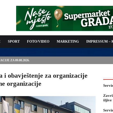
C
SPORT
FOTO/VIDEO
MARKETING
IMPRESSUM –
IJE ZA 09.08.2026.
 i obavještenje za organizacije
ne organizacije
Servi
Završ
šljiv
Servi