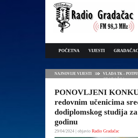
POČETNA
VIJESTI
GRADAČA
NAJNOVIJE VIJESTI
VLADA TK – POTP
GRADAČCA
PONOVLJENI KONKURS 
redovnim učenicima sre
dodiplomskog studija z
godinu
29/04/2024 | objavio
Radio Gradačac