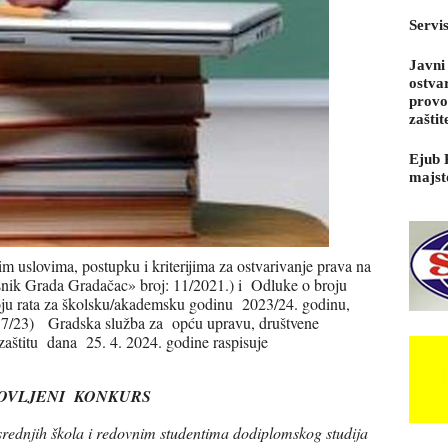
Servi
Javni
ostva
provo
zaštit
Ejub 
majst
 uslovima, postupku i kriterijima za ostvarivanje prava na
snik Grada Gradačac» broj: 11/2021.) i Odluke o broju
broju rata za školsku/akademsku godinu 2023/24. godinu,
: 7/23) Gradska služba za opću upravu, društvene
 zaštitu dana 25. 4. 2024. godine raspisuje
OVLJENI KONKURS
srednjih škola i redovnim studentima dodiplomskog studija