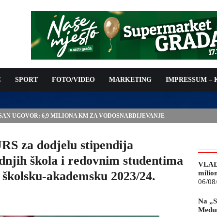
C
SPORT
FOTO/VIDEO
MARKETING
IMPRESSUM –
ISAN UGOVOR: 6,9 MILIONA KM ZA VODOSNABDIJEVANJE
za dodjelu stipendija
dnjih škola i redovnim studentima
VLAD
a školsku-akademsku 2023/24.
milio
06/08
Na „S
Međun