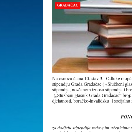
GRADAČAC
Na osnovu člana 10. stav 3. Odluke o općim
stipendiju Grada Gradačac ( «Službeni gla
stipendija, novčanom iznosu stipendija i 
(„Službeni glasnik Grada Gradačac“ broj
djelatnosti, boračko-invalidsku i socijalnu
PON
za dodjelu stipendija redovnim učenicima 