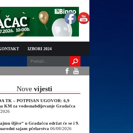
 KONTAKT
IZBORI 2024
Nove
vijesti
A TK – POTPISAN UGOVOR: 6,9
na KM za vodosnabdijevanje Gradačca
/2026
ajmu šljive“ u Gradačcu održat će se i 9.
arodni sajam pčelarstva
06/08/2026