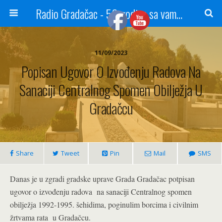
Radio Gradačac - 56 godina sa vama...
11/09/2023
Popisan Ugovor O Izvođenju Radova Na
Sanaciji Centralnog Spomen Obilježja U
Gradačcu
Share
Tweet
Pin
Mail
SMS
Danas je u zgradi gradske uprave Grada Gradačac potpisan
ugovor o izvođenju radova na sanaciji Centralnog spomen
obilježja 1992-1995. šehidima, poginulim borcima i civilnim
žrtvama rata u Gradačcu.